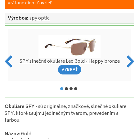
vrátane cien.
Zavrieť
Výrobca:
spy optic
SPY slnečné okuliare Leo Gold - Happy bronze
SP
VYBRAŤ
Okuliare SPY
- sú originálne, značkové, slnečné okuliare
SPY, ktoré zaujmú jedinečným tvarom, prevedením a
farbou.
Názov:
Gold