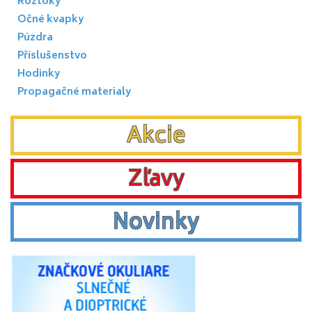
Roztoky
Očné kvapky
Púzdra
Příslušenstvo
Hodinky
Propagačné materialy
Akcie
Zľavy
Novinky