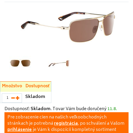
Množstvo
Dostupnosť
Skladom
Dostupnosť:
Skladom
.
Tovar Vám bude doručený
11.8.
Pre zobrazenie cien na našich veľkoobchodných
stránkach je potrebná
registrácia
, po schválení a Vašom
prihlásenie
je Vám k dispozícii kompletný sortiment