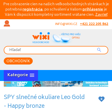
Pre zobrazenie cien na našich veľkoobchodných stránkach je
potrebná
registrácia
, po schválení a Vašom
prihlásenie
je
Vám k dispozícii kompletný sortiment vrátane cien.
Zavrieť
+421 222 205 862
INFO@WIXI.CZ
OBCHODNÍK
Kategorie
SPY slnečné okuliare Leo Gold
- Happy bronze