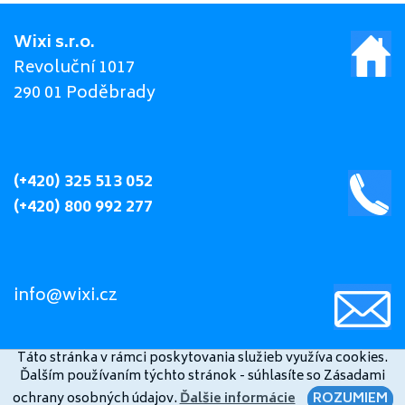
Wixi s.r.o.
Revoluční 1017
290 01 Poděbrady
(+420) 325 513 052
(+420) 800 992 277
info@wixi.cz
Táto stránka v rámci poskytovania služieb využíva cookies.
Ďalším používaním týchto stránok - súhlasíte so Zásadami
ochrany osobných údajov.
Ďalšie informácie
ROZUMIEM