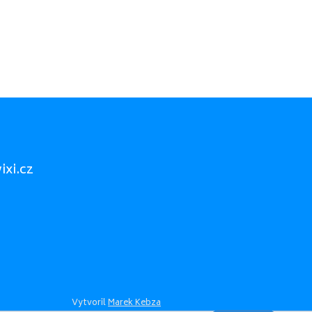
xi.cz
Vytvoril
Marek Kebza