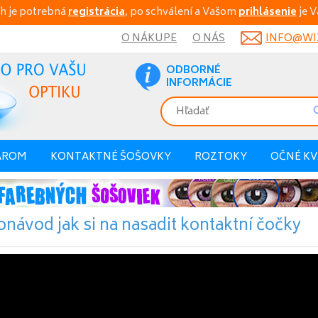
h je potrebná
registrácia
, po schválení a Vašom
prihlásenie
je V
O NÁKUPE
O NÁS
INFO@WIX
ODBORNÉ
INFORMÁCIE
AROM
KONTAKTNÉ ŠOŠOVKY
ROZTOKY
OČNÉ K
onávod jak si na nasadit kontaktní čočky