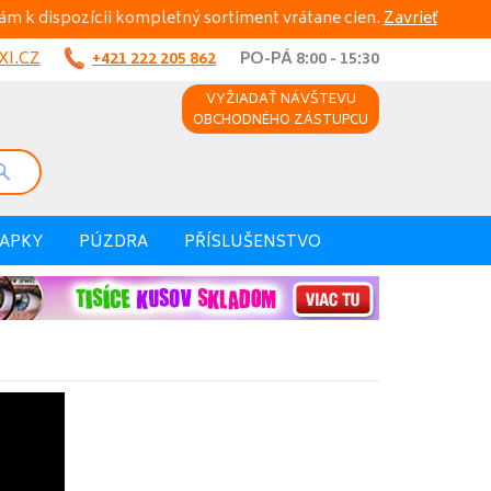
ám k dispozícii kompletný sortiment vrátane cien.
Zavrieť
I.CZ
+421 222 205 862
PO-PÁ 8:00 - 15:30
VYŽIADAŤ NÁVŠTEVU
OBCHODNÉHO ZÁSTUPCU
VAPKY
PÚZDRA
PŘÍSLUŠENSTVO