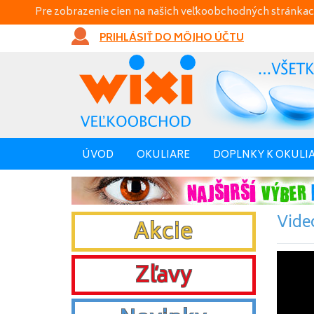
Pre zobrazenie cien na našich veľkoobchodných stránkac
PRIHLÁSIŤ DO MÔJHO ÚČTU
ÚVOD
OKULIARE
DOPLNKY K OKULI
Vide
Akcie
Zľavy