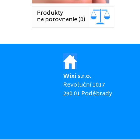
Produkty
na porovnanie (0)
Wixi s.r.o.
Revoluční 1017
290 01 Poděbrady