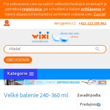
Pre zobrazenie cien na našich veľkoobchodných stránkach je
potrebná
registrácia
, po schválení a Vašom
prihlásenie
je
Vám k dispozícii kompletný sortiment vrátane cien.
Zavrieť
+421 222 205 862
INFO@WIXI.CZ
OBCHODNÍK
Kategorie
Velké balenie 240-360 ml
Zoradiť podľa:
Predajnosť