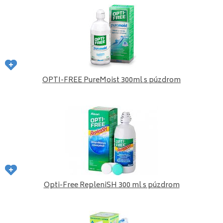
OPTI-FREE PureMoist 300ml s púzdrom
Opti-Free RepleniSH 300 ml s púzdrom