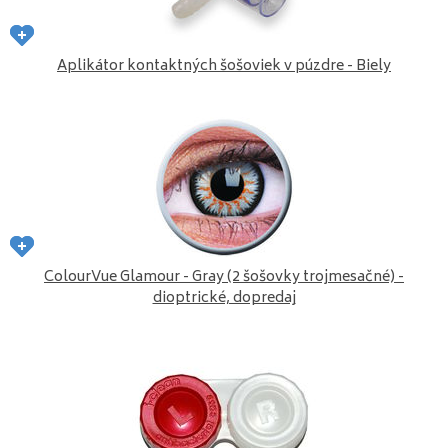
Aplikátor kontaktných šošoviek v púzdre - Biely
ColourVue Glamour - Gray (2 šošovky trojmesačné) -
dioptrické, dopredaj