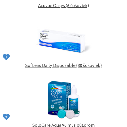
Acuvue Oasys (6 šošoviek)
SofLens Daily Disposable (30 šošoviek)
SoloCare Aqua 90 ml s púzdrom