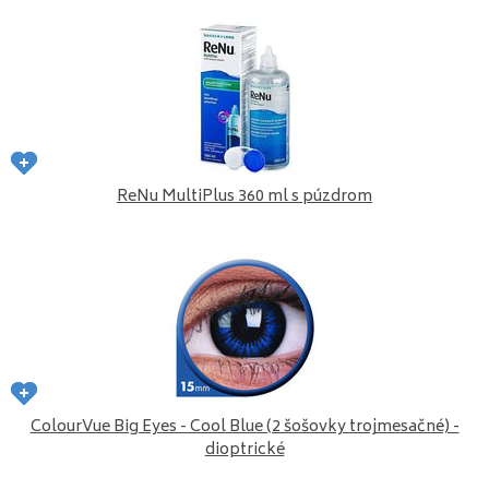
ReNu MultiPlus 360 ml s púzdrom
ColourVue Big Eyes - Cool Blue (2 šošovky trojmesačné) -
dioptrické