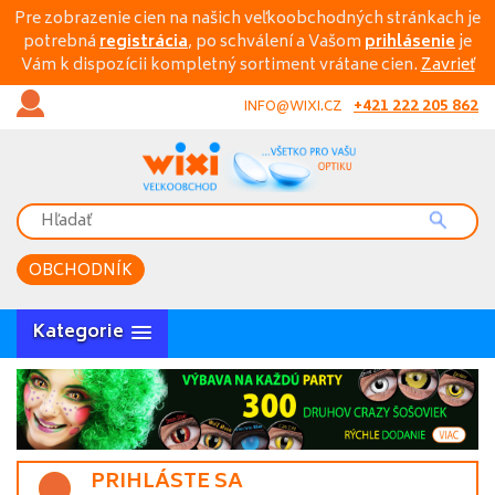
Pre zobrazenie cien na našich veľkoobchodných stránkach je
potrebná
registrácia
, po schválení a Vašom
prihlásenie
je
Vám k dispozícii kompletný sortiment vrátane cien.
Zavrieť
+421 222 205 862
INFO@WIXI.CZ
OBCHODNÍK
Kategorie
PRIHLÁSTE SA