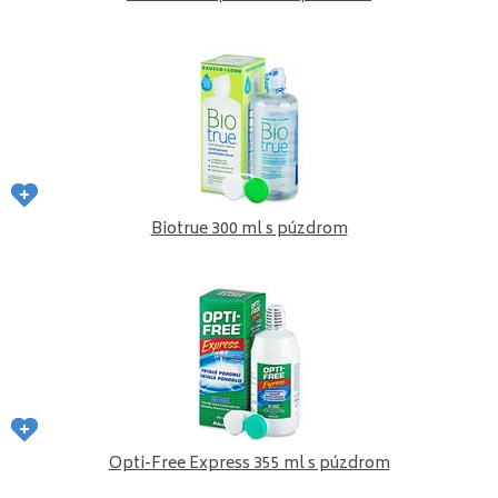
Biotrue 300 ml s púzdrom
Opti-Free Express 355 ml s púzdrom