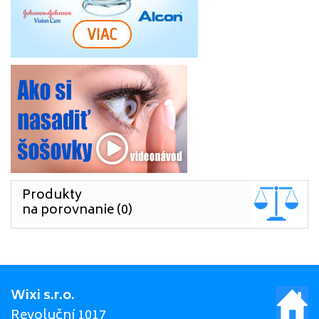
Produkty
na porovnanie (0)
Wixi s.r.o.
Revoluční 1017