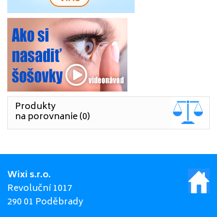
Produkty
na porovnanie (0)
Wixi s.r.o.
Revoluční 1017
290 01 Poděbrady