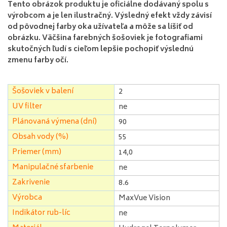
Tento obrázok produktu je oficiálne dodávaný spolu s
výrobcom a je len ilustračný. Výsledný efekt vždy závisí
od pôvodnej farby oka užívateľa a môže sa líšiť od
obrázku. Väčšina farebných šošoviek je fotografiami
skutočných ľudí s cieľom lepšie pochopiť výslednú
zmenu farby očí.
Šošoviek v balení
2
UV filter
ne
Plánovaná výmena (dní)
90
Obsah vody (%)
55
Priemer (mm)
14,0
Manipulačné sfarbenie
ne
Zakrivenie
8.6
Výrobca
MaxVue Vision
Indikátor rub-líc
ne