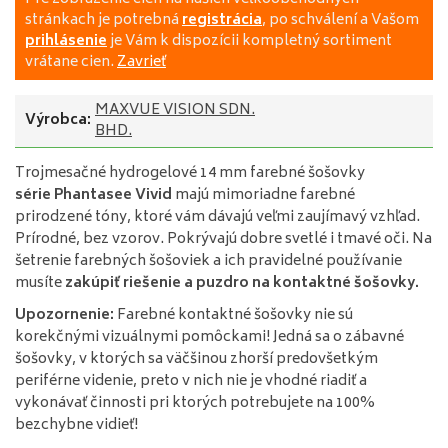
stránkach je potrebná
registrácia
, po schválení a Vašom
prihlásenie
je Vám k dispozícii kompletný sortiment
vrátane cien.
Zavrieť
MAXVUE VISION SDN.
Výrobca:
BHD.
Trojmesačné hydrogelové 14 mm farebné šošovky
série Phantasee Vivid
majú mimoriadne farebné
prirodzené tóny, ktoré vám dávajú veľmi zaujímavý vzhľad.
Prírodné, bez vzorov. Pokrývajú dobre svetlé i tmavé oči. Na
šetrenie farebných šošoviek a ich pravidelné používanie
musíte
zakúpiť riešenie a puzdro na kontaktné šošovky.
Upozornenie:
Farebné kontaktné šošovky nie sú
korekčnými vizuálnymi pomôckami! Jedná sa o zábavné
šošovky, v ktorých sa väčšinou zhorší predovšetkým
periférne videnie, preto v nich nie je vhodné riadiť a
vykonávať činnosti pri ktorých potrebujete na 100%
bezchybne vidieť!