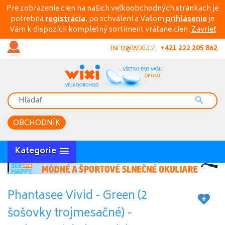
Pre zobrazenie cien na našich veľkoobchodných stránkach je
potrebná
registrácia
, po schválení a Vašom
prihlásenie
je
Vám k dispozícii kompletný sortiment vrátane cien.
Zavrieť
+421 222 205 862
INFO@WIXI.CZ
OBCHODNÍK
Kategorie
Phantasee Vivid - Green (2
šošovky trojmesačné) -