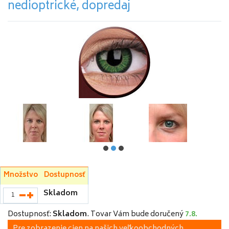
nedioptrické, dopredaj
Množstvo
Dostupnosť
Skladom
Dostupnosť:
Skladom
.
Tovar Vám bude doručený
7.8.
Pre zobrazenie cien na našich veľkoobchodných