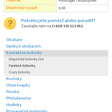
Materiál
Hydrogel Terpolymer
Dioptrický rozsah
0,00
Potrebujete pomôcť alebo poradiť?
Zavolajte nám na
(+420) 325 513 052
.
Okuliare
Dpňky k okuliarom
Kontaktné šošovky
Dioptrické šošovky číre
Farebné šošovky
Crazy šošovky
Roztoky
Očné kvapky
Púzdra
Příslušenstvo
Hodinky
Propagačné materialy