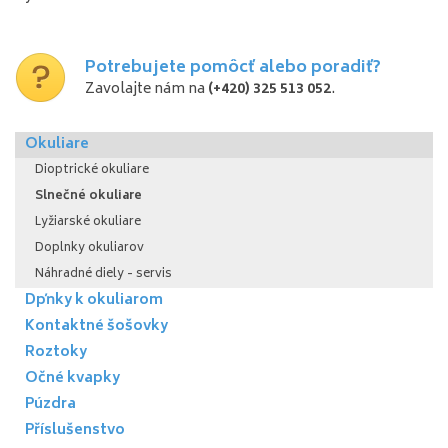
Potrebujete pomôcť alebo poradiť?
Zavolajte nám na
(+420) 325 513 052
.
Okuliare
Dioptrické okuliare
Slnečné okuliare
Lyžiarské okuliare
Doplnky okuliarov
Náhradné diely - servis
Dpňky k okuliarom
Kontaktné šošovky
Roztoky
Očné kvapky
Púzdra
Příslušenstvo