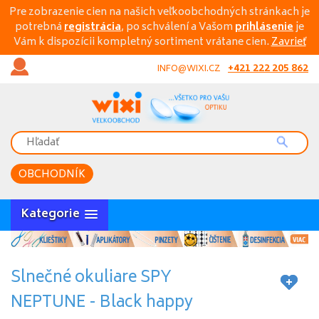
Pre zobrazenie cien na našich veľkoobchodných stránkach je
potrebná
registrácia
, po schválení a Vašom
prihlásenie
je
Vám k dispozícii kompletný sortiment vrátane cien.
Zavrieť
+421 222 205 862
INFO@WIXI.CZ
OBCHODNÍK
Kategorie
Slnečné okuliare SPY
NEPTUNE - Black happy