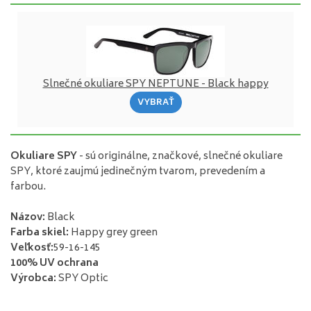
Slnečné okuliare SPY NEPTUNE - Black happy
VYBRAŤ
Okuliare
SPY
-
sú
originálne
,
značkové
,
slnečné
okuliare
SPY
,
ktoré zaujmú
jedinečným
tvarom
,
prevedením
a
farbou
.
Názov
:
Black
Farba
skiel
:
Happy grey green
Veľkosť
:
59-16-145
100
%
UV
ochrana
Výrobca
:
SPY
Optic