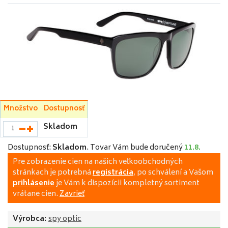
Množstvo
Dostupnosť
Skladom
Dostupnosť:
Skladom
.
Tovar Vám bude doručený
11.8.
Pre zobrazenie cien na našich veľkoobchodných
stránkach je potrebná
registrácia
, po schválení a Vašom
prihlásenie
je Vám k dispozícii kompletný sortiment
vrátane cien.
Zavrieť
Výrobca:
spy optic