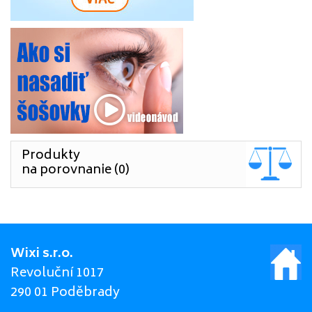
Produkty
na porovnanie (0)
Wixi s.r.o.
Revoluční 1017
290 01 Poděbrady