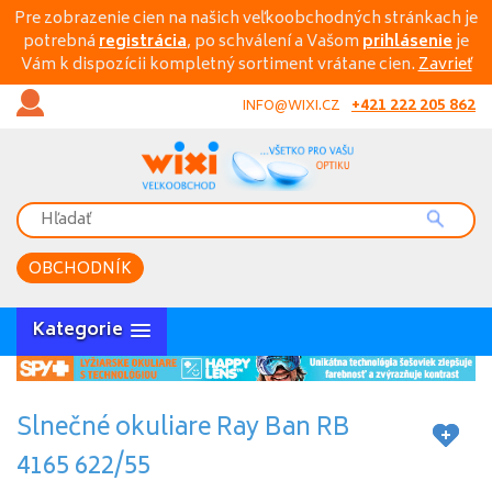
Pre zobrazenie cien na našich veľkoobchodných stránkach je
potrebná
registrácia
, po schválení a Vašom
prihlásenie
je
Vám k dispozícii kompletný sortiment vrátane cien.
Zavrieť
+421 222 205 862
INFO@WIXI.CZ
OBCHODNÍK
Kategorie
Slnečné okuliare Ray Ban RB
4165 622/55