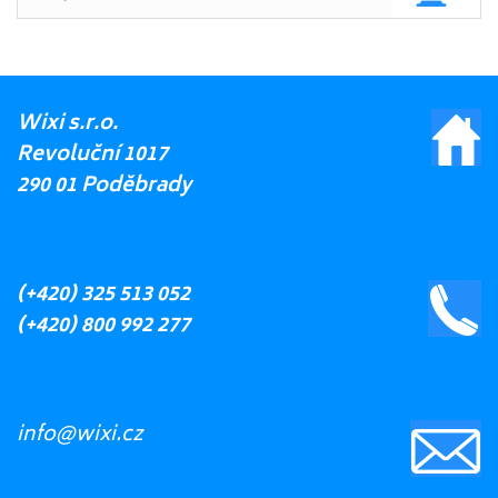
Wixi s.r.o.
Revoluční 1017
290 01 Poděbrady
(+420) 325 513 052
(+420) 800 992 277
info@wixi.cz