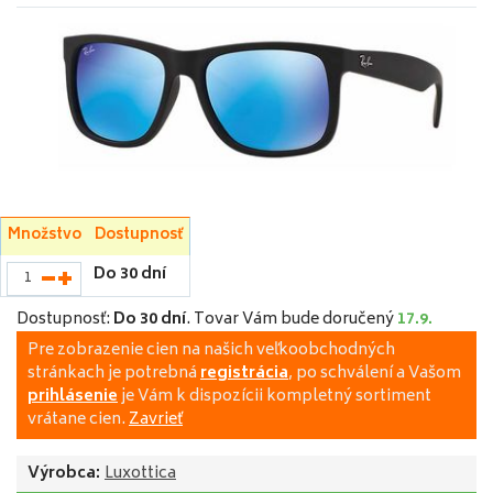
Množstvo
Dostupnosť
Do 30 dní
Dostupnosť:
Do 30 dní
.
Tovar Vám bude doručený
17.9.
Pre zobrazenie cien na našich veľkoobchodných
stránkach je potrebná
registrácia
, po schválení a Vašom
prihlásenie
je Vám k dispozícii kompletný sortiment
vrátane cien.
Zavrieť
Výrobca:
Luxottica