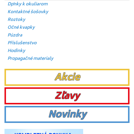
Dpňky k okuliarom
Kontaktné šošovky
Roztoky
Očné kvapky
Púzdra
Příslušenstvo
Hodinky
Propagačné materialy
Akcie
Zľavy
Novinky