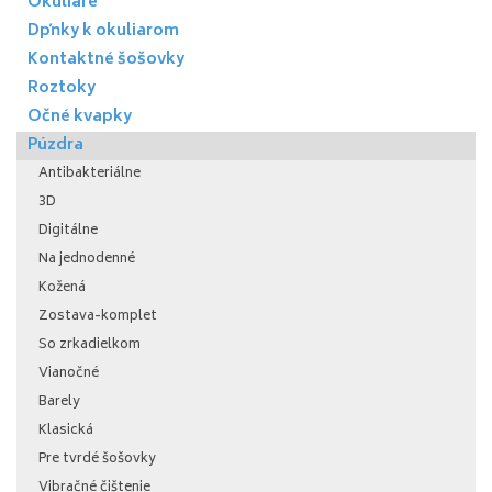
Okuliare
Dpňky k okuliarom
Kontaktné šošovky
Roztoky
Očné kvapky
Púzdra
Antibakteriálne
3D
Digitálne
Na jednodenné
Kožená
Zostava-komplet
So zrkadielkom
Vianočné
Barely
Klasická
Pre tvrdé šošovky
Vibračné čištenie