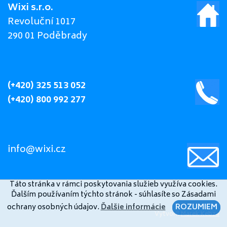
Wixi s.r.o.
Revoluční 1017
290 01 Poděbrady
(+420) 325 513 052
(+420) 800 992 277
info@wixi.cz
Táto stránka v rámci poskytovania služieb využíva cookies.
Ďalším používaním týchto stránok - súhlasíte so Zásadami
ochrany osobných údajov.
Ďalšie informácie
ROZUMIEM
Vytvoril
Marek Kebza