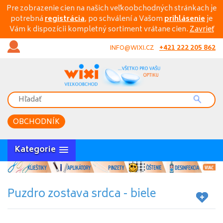
Pre zobrazenie cien na našich veľkoobchodných stránkach je
potrebná
registrácia
, po schválení a Vašom
prihlásenie
je
Vám k dispozícii kompletný sortiment vrátane cien.
Zavrieť
+421 222 205 862
INFO@WIXI.CZ
OBCHODNÍK
Kategorie
Puzdro zostava srdca - biele