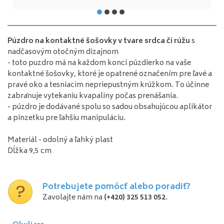
Púzdro na kontaktné šošovky v tvare srdca či rúžu
s
nadčasovým otočným dizajnom
- toto puzdro má na každom konci púzdierko na vaše
kontaktné šošovky, ktoré je opatrené označením pre ľavé a
pravé oko a tesniacim nepriepustným krúžkom. To účinne
zabraňuje vytekaniu kvapaliny počas prenášania.
- púzdro je dodávané spolu so sadou obsahujúcou aplikátor
a pinzetku pre ľahšiu manipuláciu.
Materiál - odolný a ľahký plast
Dĺžka 9,5 cm
Potrebujete pomôcť alebo poradiť?
Zavolajte nám na
(+420) 325 513 052
.