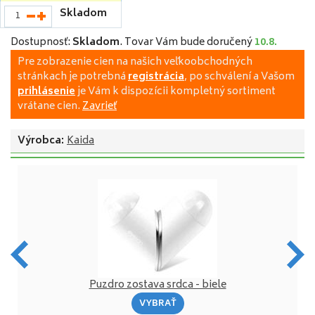
Skladom
Dostupnosť:
Skladom
.
Tovar Vám bude doručený
10.8.
Pre zobrazenie cien na našich veľkoobchodných
stránkach je potrebná
registrácia
, po schválení a Vašom
prihlásenie
je Vám k dispozícii kompletný sortiment
vrátane cien.
Zavrieť
Výrobca:
Kaida
Puzdro zostava srdca - biele
VYBRAŤ