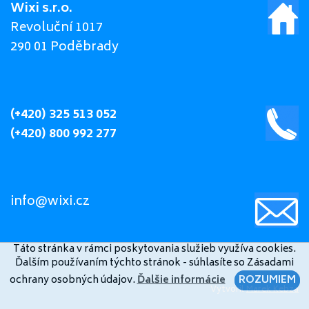
Wixi s.r.o.
Revoluční 1017
290 01 Poděbrady
(+420) 325 513 052
(+420) 800 992 277
info@wixi.cz
Táto stránka v rámci poskytovania služieb využíva cookies.
Ďalším používaním týchto stránok - súhlasíte so Zásadami
ochrany osobných údajov.
Ďalšie informácie
ROZUMIEM
Vytvoril
Marek Kebza