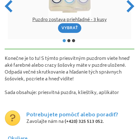
Puzdro zostava priehľadné - 3 kusy
VYBRAŤ
Konečne je to tu! S týmto priesvitným puzdrom viete hneď
aké farebné alebo crazy šošovky máte v puzdre uložené.
Odpadá večné skrutkovanie a hľadanie tých správnych
šošoviek, pozriete a hneď vidíte!
Sada obsahuje: priesvitná puzdra, klieštiky, aplikátor
Potrebujete pomôcť alebo poradiť?
Zavolajte nám na
(+420) 325 513 052
.
Okuliare