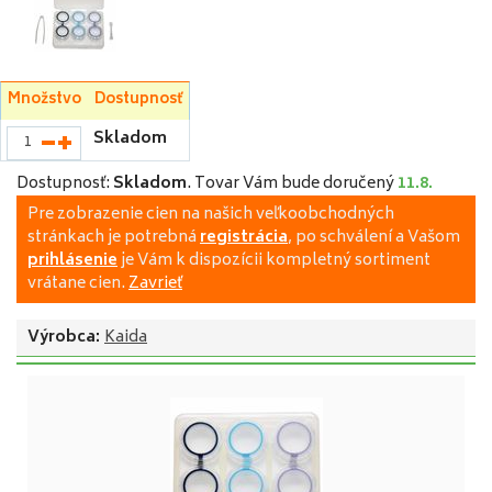
Množstvo
Dostupnosť
Skladom
Dostupnosť:
Skladom
.
Tovar Vám bude doručený
11.8.
Pre zobrazenie cien na našich veľkoobchodných
stránkach je potrebná
registrácia
, po schválení a Vašom
prihlásenie
je Vám k dispozícii kompletný sortiment
vrátane cien.
Zavrieť
Výrobca:
Kaida