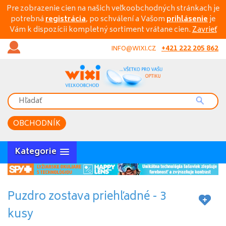
Pre zobrazenie cien na našich veľkoobchodných stránkach je
potrebná
registrácia
, po schválení a Vašom
prihlásenie
je
Vám k dispozícii kompletný sortiment vrátane cien.
Zavrieť
+421 222 205 862
INFO@WIXI.CZ
OBCHODNÍK
Kategorie
Puzdro zostava priehľadné - 3
kusy