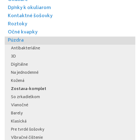
Dpňky k okuliarom
Kontaktné šošovky
Roztoky
Očné kvapky
Púzdra
Antibakteriálne
3D
Digitálne
Na jednodenné
Kožená
Zostava-komplet
So zrkadielkom
Vianočné
Barely
Klasická
Pre tvrdé šošovky
Vibračné čištenie