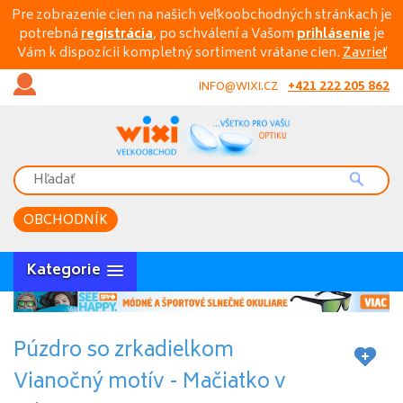
Pre zobrazenie cien na našich veľkoobchodných stránkach je
potrebná
registrácia
, po schválení a Vašom
prihlásenie
je
Vám k dispozícii kompletný sortiment vrátane cien.
Zavrieť
+421 222 205 862
INFO@WIXI.CZ
OBCHODNÍK
Kategorie
Púzdro so zrkadielkom
Vianočný motív - Mačiatko v