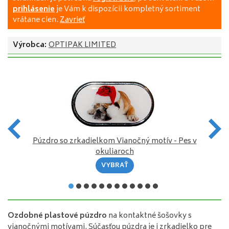
prihlásenie
je Vám k dispozícii kompletný sortiment
vrátane cien.
Zavrieť
Výrobca:
OPTIPAK LIMITED
v
Púzdro so zrkadielkom Vianočný motív - Pes v
P
okuliaroch
VYBRAŤ
Ozdobné plastové púzdro
na kontaktné šošovky s
vianočnými motívami. Súčasťou púzdra je i zrkadielko pre