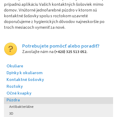
prípadnú aplikáciu Vašich kontaktných šošoviek mimo
domov. Vnútorné jednofarebné púzdro v ktorom sú
kontaktné šošovky spolu s roztokom uzavreté
doporučujeme z hygienických dôvodov najneskoršie po
troch mesiacoch vymeniť za nové.
Potrebujete pomôcť alebo poradiť?
Zavolajte nám na
(+420) 325 513 052
.
Okuliare
Dpňky k okuliarom
Kontaktné šošovky
Roztoky
Očné kvapky
Púzdra
Antibakteriálne
3D