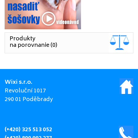
Produkty
na porovnanie (0)
Wixi s.r.o.
Revoluční 1017
290 01 Poděbrady
(+420) 325 513 052