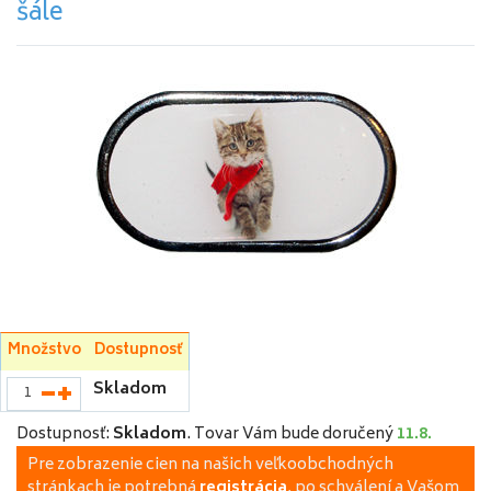
šále
Množstvo
Dostupnosť
Skladom
Dostupnosť:
Skladom
.
Tovar Vám bude doručený
11.8.
Pre zobrazenie cien na našich veľkoobchodných
stránkach je potrebná
registrácia
, po schválení a Vašom