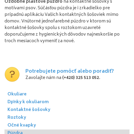
Ozdobné plastové púzdro
na kontaktné šošovky s
motívami psov. Súčásťou púzdra je i zrkadielko pre
prípadnú aplikáciu Vašich kontaktných šošoviek mimo
domov. Vnútorné jednofarebné púzdro v ktorom sú
kontaktné šošovky spolu s roztokom uzavreté
doporučujeme z hygienických dôvodov najneskoršie po
troch mesiacoch vymeniť za nové.
Potrebujete pomôcť alebo poradiť?
Zavolajte nám na
(+420) 325 513 052
.
Okuliare
Dpňky k okuliarom
Kontaktné šošovky
Roztoky
Očné kvapky
Púzdra