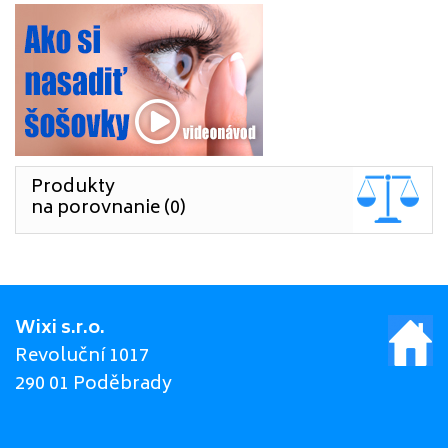
Produkty
na porovnanie (0)
Wixi s.r.o.
Revoluční 1017
290 01 Poděbrady