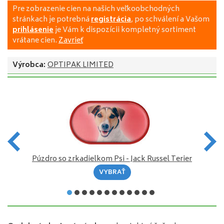
Pre zobrazenie cien na našich veľkoobchodných
stránkach je potrebná
registrácia
, po schválení a Vašom
prihlásenie
je Vám k dispozícii kompletný sortiment
vrátane cien.
Zavrieť
Výrobca:
OPTIPAK LIMITED
Púzdro so zrkadielkom Psi - Jack Russel Terier
VYBRAŤ