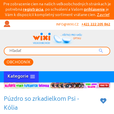
Pre zobrazenie cien na našich veľkoobchodných stránkach je
potrebná
registrácia
, po schválení a Vašom
prihlásenie
je
Vám k dispozícii kompletný sortiment vrátane cien.
Zavrieť
+421 222 205 862
INFO@WIXI.CZ
OBCHODNÍK
Kategorie
Púzdro so zrkadielkom Psi -
Kólia