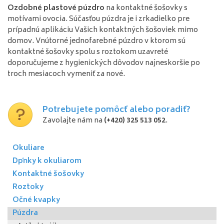
Ozdobné plastové púzdro
na kontaktné šošovky s
motívami ovocia. Súčasťou púzdra je i zrkadielko pre
prípadnú aplikáciu Vašich kontaktných šošoviek mimo
domov. Vnútorné jednofarebné púzdro v ktorom sú
kontaktné šošovky spolu s roztokom uzavreté
doporučujeme z hygienických dôvodov najneskoršie po
troch mesiacoch vymeniť za nové.
Potrebujete pomôcť alebo poradiť?
Zavolajte nám na
(+420) 325 513 052
.
Okuliare
Dpňky k okuliarom
Kontaktné šošovky
Roztoky
Očné kvapky
Púzdra