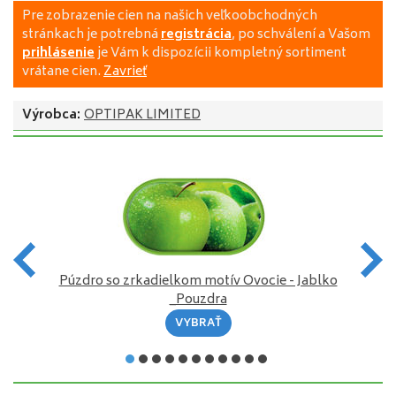
Pre zobrazenie cien na našich veľkoobchodných
stránkach je potrebná
registrácia
, po schválení a Vašom
prihlásenie
je Vám k dispozícii kompletný sortiment
vrátane cien.
Zavrieť
Výrobca:
OPTIPAK LIMITED
Púzdro so zrkadielkom motív Ovocie - Jablko
_Pouzdra
VYBRAŤ