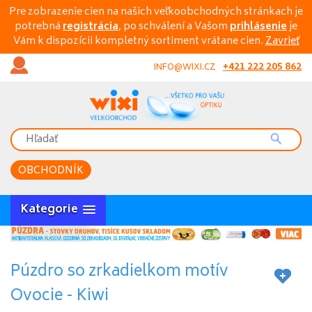
Pre zobrazenie cien na našich veľkoobchodných stránkach je
potrebná
registrácia
, po schválení a Vašom
prihlásenie
je
Vám k dispozícii kompletný sortiment vrátane cien.
Zavrieť
+421 222 205 862
INFO@WIXI.CZ
OBCHODNÍK
Kategorie
Púzdro so zrkadielkom motív
Ovocie - Kiwi