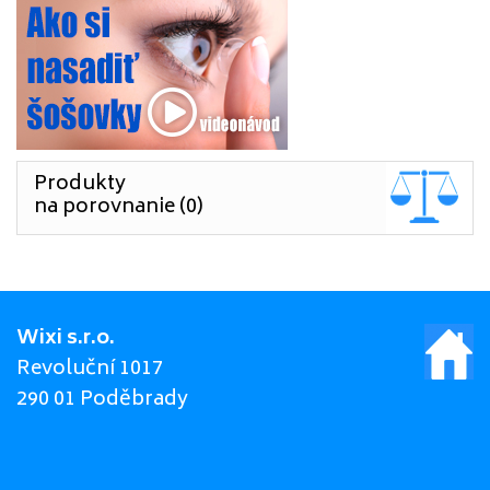
Produkty
na porovnanie (0)
Wixi s.r.o.
Revoluční 1017
290 01 Poděbrady