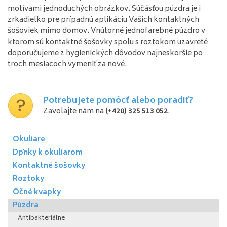
motívami jednoduchých obrázkov. Súčásťou púzdra je i
zrkadielko pre prípadnú aplikáciu Vašich kontaktných
šošoviek mimo domov. Vnútorné jednofarebné púzdro v
ktorom sú kontaktné šošovky spolu s roztokom uzavreté
doporučujeme z hygienických dôvodov najneskoršie po
troch mesiacoch vymeniť za nové.
Potrebujete pomôcť alebo poradiť?
Zavolajte nám na
(+420) 325 513 052
.
Okuliare
Dpňky k okuliarom
Kontaktné šošovky
Roztoky
Očné kvapky
Púzdra
Antibakteriálne