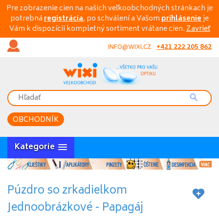
Pre zobrazenie cien na našich veľkoobchodných stránkach je
potrebná
registrácia
, po schválení a Vašom
prihlásenie
je
Vám k dispozícii kompletný sortiment vrátane cien.
Zavrieť
+421 222 205 862
INFO@WIXI.CZ
OBCHODNÍK
Kategorie
Púzdro so zrkadielkom
Jednoobrázkové - Papagáj