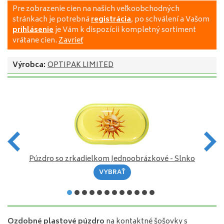
Pre zobrazenie cien na našich veľkoobchodných
stránkach je potrebná
registrácia
, po schválení a Vašom
prihlásenie
je Vám k dispozícii kompletný sortiment
vrátane cien.
Zavrieť
Výrobca:
OPTIPAK LIMITED
Púzdro so zrkadielkom Jednoobrázkové - Slnko
VYBRAŤ
Ozdobné plastové púzdro
na kontaktné šošovky s