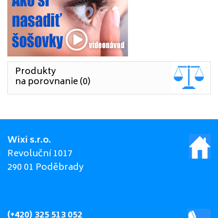
Produkty
na porovnanie (0)
Wixi s.r.o.
Revoluční 1017
290 01 Poděbrady
(+420) 325 513 052