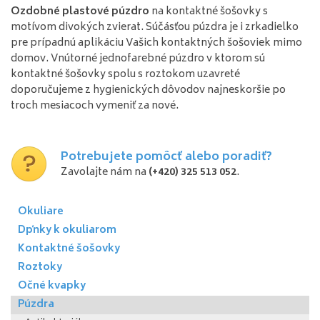
Ozdobné plastové púzdro
na kontaktné šošovky s
motívom divokých zvierat. Súčásťou púzdra je i zrkadielko
pre prípadnú aplikáciu Vašich kontaktných šošoviek mimo
domov. Vnútorné jednofarebné púzdro v ktorom sú
kontaktné šošovky spolu s roztokom uzavreté
doporučujeme z hygienických dôvodov najneskoršie po
troch mesiacoch vymeniť za nové.
Potrebujete pomôcť alebo poradiť?
Zavolajte nám na
(+420) 325 513 052
.
Okuliare
Dpňky k okuliarom
Kontaktné šošovky
Roztoky
Očné kvapky
Púzdra