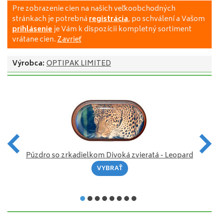
Pre zobrazenie cien na našich veľkoobchodných
stránkach je potrebná
registrácia
, po schválení a Vašom
prihlásenie
je Vám k dispozícii kompletný sortiment
vrátane cien.
Zavrieť
Výrobca:
OPTIPAK LIMITED
Púzdro so zrkadielkom Divoká zvieratá - Leopard
VYBRAŤ