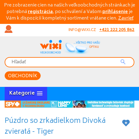
Pre zobrazenie cien na našich veľkoobchodných stránkach je
potrebná
registrácia
, po schválení a Vašom
prihlásenie
je
Vám k dispozícii kompletný sortiment vrátane cien.
Zavrieť
+421 222 205 862
INFO@WIXI.CZ
OBCHODNÍK
Kategorie
Púzdro so zrkadielkom Divoká
zvieratá - Tiger