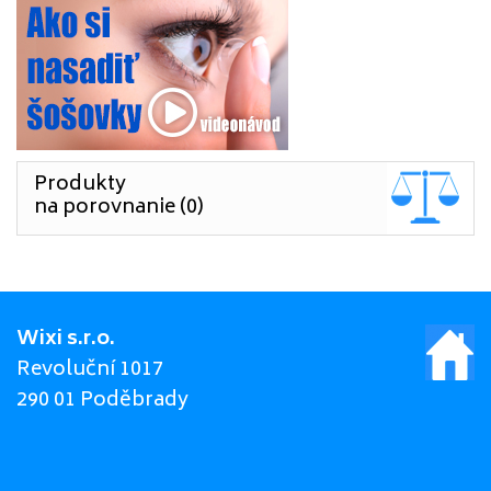
Produkty
na porovnanie (0)
Wixi s.r.o.
Revoluční 1017
290 01 Poděbrady