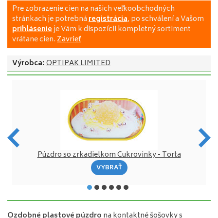
Pre zobrazenie cien na našich veľkoobchodných
stránkach je potrebná
registrácia
, po schválení a Vašom
prihlásenie
je Vám k dispozícii kompletný sortiment
vrátane cien.
Zavrieť
Výrobca:
OPTIPAK LIMITED
Púzdro so zrkadielkom Cukrovinky - Torta
VYBRAŤ
Ozdobné plastové púzdro
na kontaktné šošovky s