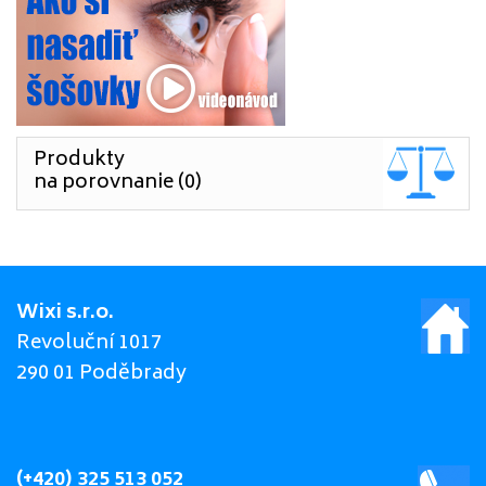
Produkty
na porovnanie (0)
Wixi s.r.o.
Revoluční 1017
290 01 Poděbrady
(+420) 325 513 052