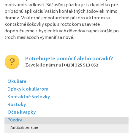
motívami sladkostí. Súčasťou púzdra je i zrkadielko pre
prípadnú aplikáciu Vašich kontaktných šošoviek mimo
domov. Vnútorné jednofarebné púzdro v ktorom sú
kontaktné šošovky spolu s roztokom uzavreté
doporučujeme z hygienických dôvodov najneskoršie po
troch mesiacoch vymeniť za nové.
Potrebujete pomôcť alebo poradiť?
Zavolajte nám na
(+420) 325 513 052
.
Okuliare
Dpňky k okuliarom
Kontaktné šošovky
Roztoky
Očné kvapky
Púzdra
Antibakteriálne