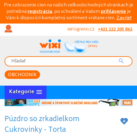
Pre zobrazenie cien na našich veľkoobchodných stránkach je
potrebná
registrácia
, po schválení a Vašom
prihlásenie
je
Vám k dispozícii kompletný sortiment vrátane cien.
Zavrieť
+421 222 205 862
INFO@WIXI.CZ
OBCHODNÍK
Kategorie
Púzdro so zrkadielkom
Cukrovinky - Torta