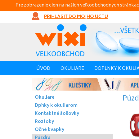
Pre zobrazenie cien na našich veľkoobchodných stránkac
PRIHLÁSIŤ DO MÔJHO ÚČTU
ÚVOD
OKULIARE
DOPLNKY K OKULI
Púzd
Okuliare
Dpňky k okuliarom
Kontaktné šošovky
Roztoky
Očné kvapky
Púzdra