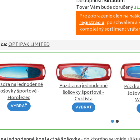
Dostupnosť:
Skladom
Tovar Vám bude doručený
11
Pre zobrazenie cien na naš
registrácia
, po schválení 
kompletný sortiment vrátan
ca:
OPTIPAK LIMITED
zdra na jednodenné
Púzdra na jednodenné
Púzdra
šošovky športové -
šošovky športové -
šošov
Horolezec
Cyklista
Wi
VYBRAŤ
VYBRAŤ
 na jednodenné kontaktné šošovky
- do ktorého sa vojde 10 k