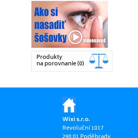
Produkty
na porovnanie (0)
Wixi s.r.o.
Revoluční 1017
290 01 Poděbrady