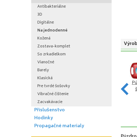
Antibakteriálne
3D
Digitálne
Na jednodenné
Kožená
Výrob
Zostava-komplet
So zrkadielkom
Vianočné
Barely
Klasická
Pú
Púzdra na jednodenné
Púzdra na jednodenné
Pre tvrdé šošovky
šošovky športové - Surf
šošovky športové - Vodáci
Vibračné čištenie
VYBRAŤ
VYBRAŤ
Zacvakávacie
Příslušenstvo
Hodinky
Propagačné materialy
Púzdro