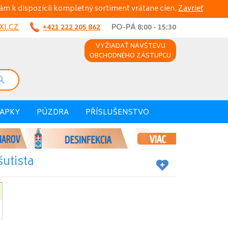
ám k dispozícii kompletný sortiment vrátane cien.
Zavrieť
I.CZ
+421 222 205 862
PO-PÁ 8:00 - 15:30
VYŽIADAŤ NÁVŠTEVU
OBCHODNÉHO ZÁSTUPCU
VAPKY
PÚZDRA
PŘÍSLUŠENSTVO
utista