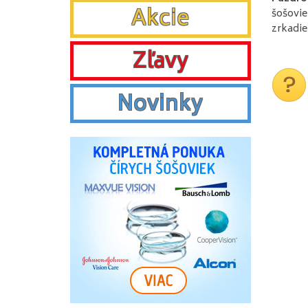
Akcie
šošovie
zrkadie
Zľavy
Novinky