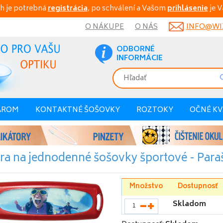
h je potrebná
registrácia
, po schválení a Vašom
prihlásenie
je V
O NÁKUPE
O NÁS
INFO@WIX
ODBORNÉ
INFORMÁCIE
AROM
KONTAKTNÉ ŠOŠOVKY
ROZTOKY
OČNÉ K
ra na jednodenné šošovky športové - Paraš
Množstvo
Dostupnosť
Skladom