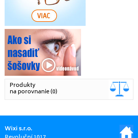
Produkty
na porovnanie (0)
Wixi s.r.o.
Revoluční 1017