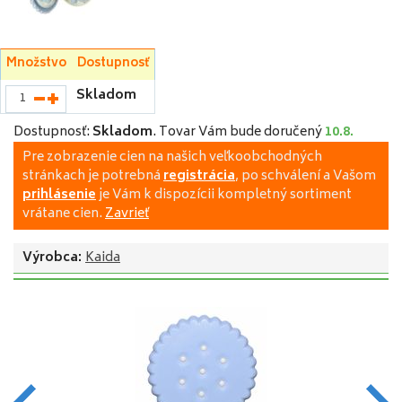
Množstvo
Dostupnosť
Skladom
Dostupnosť:
Skladom
.
Tovar Vám bude doručený
10.8.
Pre zobrazenie cien na našich veľkoobchodných
stránkach je potrebná
registrácia
, po schválení a Vašom
prihlásenie
je Vám k dispozícii kompletný sortiment
vrátane cien.
Zavrieť
Výrobca:
Kaida