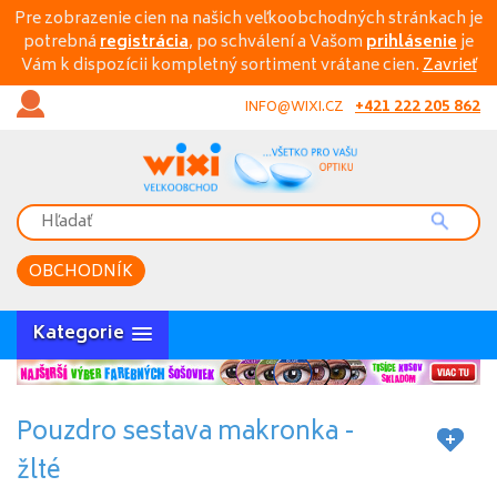
Pre zobrazenie cien na našich veľkoobchodných stránkach je
potrebná
registrácia
, po schválení a Vašom
prihlásenie
je
Vám k dispozícii kompletný sortiment vrátane cien.
Zavrieť
+421 222 205 862
INFO@WIXI.CZ
OBCHODNÍK
Kategorie
Pouzdro sestava makronka -
žlté