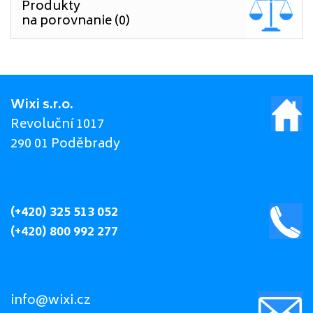
Produkty
na porovnanie (0)
Wixi s.r.o.
Revoluční 1017
290 01 Poděbrady
(+420) 325 513 052
(+420) 800 992 277
info@wixi.cz