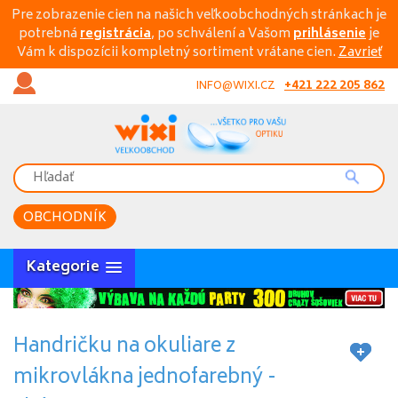
Pre zobrazenie cien na našich veľkoobchodných stránkach je
potrebná
registrácia
, po schválení a Vašom
prihlásenie
je
Vám k dispozícii kompletný sortiment vrátane cien.
Zavrieť
+421 222 205 862
INFO@WIXI.CZ
OBCHODNÍK
Kategorie
Handričku na okuliare z
mikrovlákna jednofarebný -