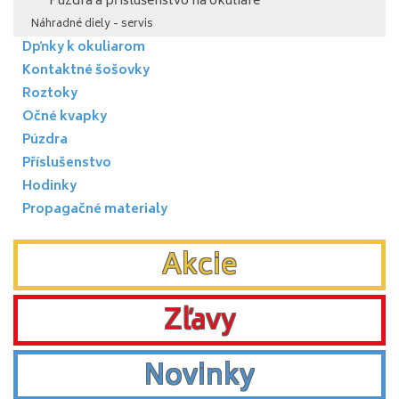
Púzdra a příslušenstvo na okuliare
Náhradné diely - servis
Dpňky k okuliarom
Kontaktné šošovky
Roztoky
Očné kvapky
Púzdra
Příslušenstvo
Hodinky
Propagačné materialy
Akcie
Zľavy
Novinky