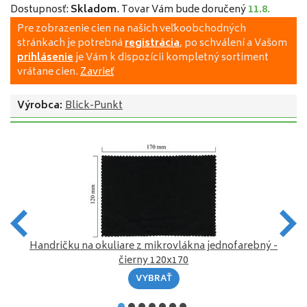
Dostupnosť:
Skladom
.
Tovar Vám bude doručený
11.8.
Pre zobrazenie cien na našich veľkoobchodných
stránkach je potrebná
registrácia
, po schválení a Vašom
prihlásenie
je Vám k dispozícii kompletný sortiment
vrátane cien.
Zavrieť
Výrobca:
Blick-Punkt
-
Handričku na okuliare z mikrovlákna jednofarebný -
čierny 120x170
VYBRAŤ