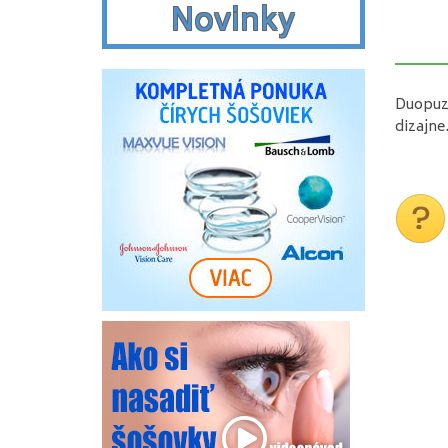
Novinky
Duopuzd
dizajne