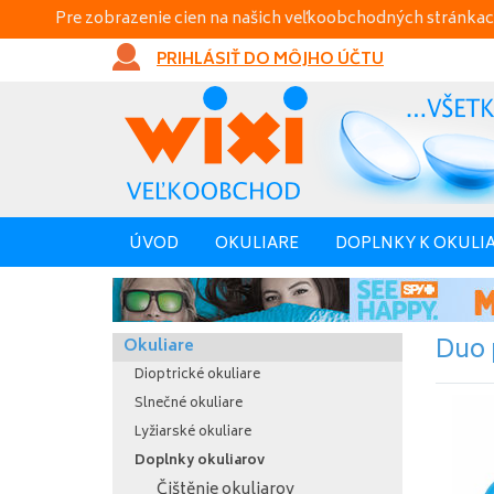
Pre zobrazenie cien na našich veľkoobchodných stránkac
PRIHLÁSIŤ DO MÔJHO ÚČTU
ÚVOD
OKULIARE
DOPLNKY K OKULI
Duo 
Okuliare
Dioptrické okuliare
Slnečné okuliare
Lyžiarské okuliare
Doplnky okuliarov
Čištěnie okuliarov