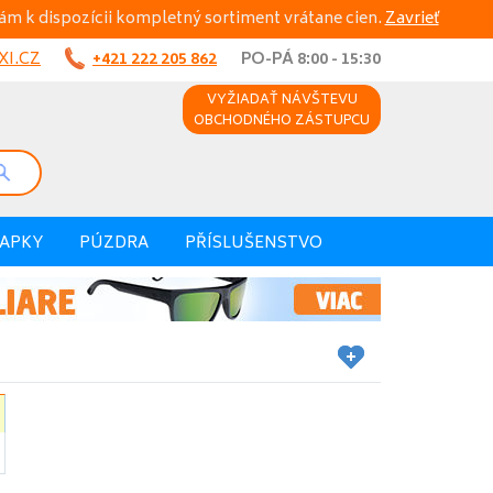
ám k dispozícii kompletný sortiment vrátane cien.
Zavrieť
I.CZ
+421 222 205 862
PO-PÁ 8:00 - 15:30
VYŽIADAŤ NÁVŠTEVU
OBCHODNÉHO ZÁSTUPCU
VAPKY
PÚZDRA
PŘÍSLUŠENSTVO