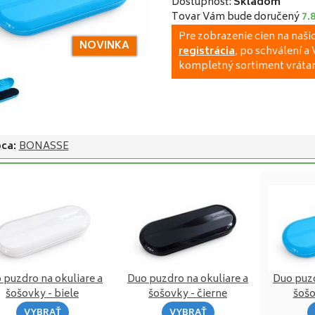
Dostupnosť:
Skladom
Tovar Vám bude doručený
7.8
Pre zobrazenie cien na naš
NOVINKA
registrácia
, po schválení 
kompletný sortiment vrátan
ca:
BONASSE
 puzdro na okuliare a
Duo puzdro na okuliare a
Duo puzd
šošovky - biele
šošovky - čierne
šošo
VYBRAŤ
VYBRAŤ