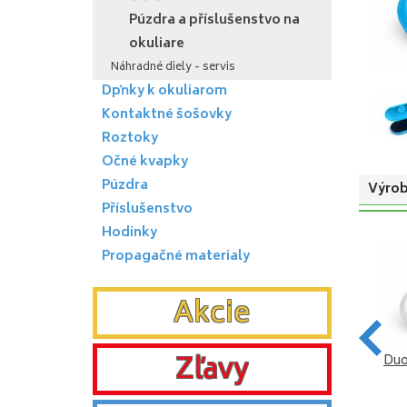
Púzdra a příslušenstvo na
okuliare
Náhradné diely - servis
Dpňky k okuliarom
Kontaktné šošovky
Roztoky
Očné kvapky
Púzdra
Výrob
Příslušenstvo
Hodinky
Propagačné materialy
Akcie
Zľavy
Duo puzdro na okuliare a
Duo puzdro na okuliare a
Duo
šošovky - zelené
šošovky - žlté
VYBRAŤ
VYBRAŤ