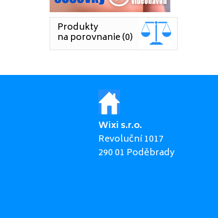
Produkty
na porovnanie (0)
Wixi s.r.o.
Revoluční 1017
290 01 Poděbrady