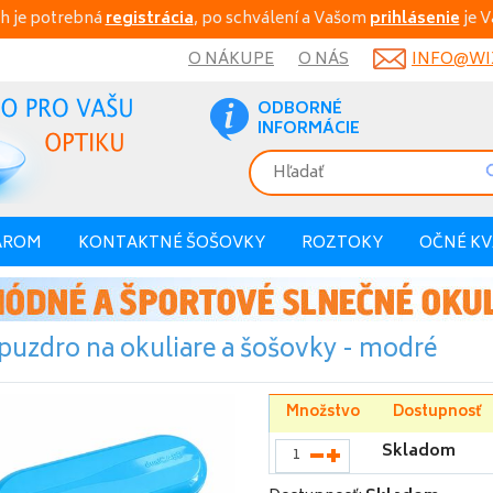
h je potrebná
registrácia
, po schválení a Vašom
prihlásenie
je V
O NÁKUPE
O NÁS
INFO@WIX
ODBORNÉ
INFORMÁCIE
AROM
KONTAKTNÉ ŠOŠOVKY
ROZTOKY
OČNÉ K
puzdro na okuliare a šošovky - modré
Množstvo
Dostupnosť
Skladom