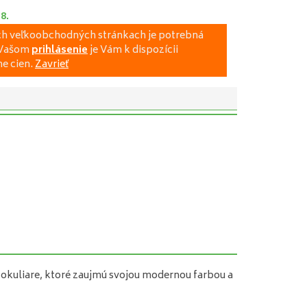
.8.
ich veľkoobchodných stránkach je potrebná
a Vašom
prihlásenie
je Vám k dispozícii
e cien.
Zavrieť
okuliare
,
ktoré zaujmú
svojou modernou
farbou
a