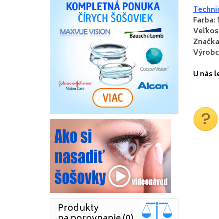
Techni
Farba
:
Veľkos
Značk
Výrobc
U nás
l
Produkty