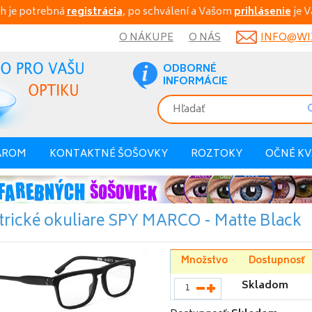
h je potrebná
registrácia
, po schválení a Vašom
prihlásenie
je V
O NÁKUPE
O NÁS
INFO@WIX
ODBORNÉ
INFORMÁCIE
AROM
KONTAKTNÉ ŠOŠOVKY
ROZTOKY
OČNÉ K
trické okuliare SPY MARCO - Matte Black
Množstvo
Dostupnosť
Skladom