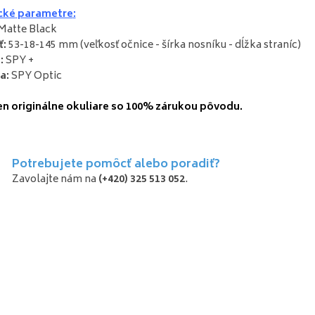
cké
parametre
:
Matte Black
ť
:
53-18-145
mm
(
veľkosť
očnice
-
šírka
nosníku
-
dĺžka
straníc
)
a
:
SPY
+
a
:
SPY
Optic
en
originálne okuliare
so
100
%
zárukou
pôvodu.
Potrebujete pomôcť alebo poradiť?
Zavolajte nám na
(+420) 325 513 052
.