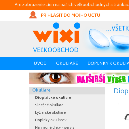
Pre zobrazenie cien na našich veľkoobchodných stránkac
PRIHLÁSIŤ DO MÔJHO ÚČTU
ÚVOD
OKULIARE
DOPLNKY K OKULI
Diop
Okuliare
Dioptrické okuliare
Slnečné okuliare
Lyžiarské okuliare
Doplnky okuliarov
Náhradné diely - servis