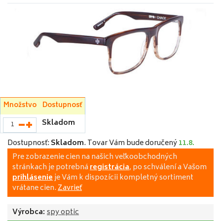
Množstvo
Dostupnosť
Skladom
Dostupnosť:
Skladom
.
Tovar Vám bude doručený
11.8.
Pre zobrazenie cien na našich veľkoobchodných
stránkach je potrebná
registrácia
, po schválení a Vašom
prihlásenie
je Vám k dispozícii kompletný sortiment
vrátane cien.
Zavrieť
Výrobca:
spy optic