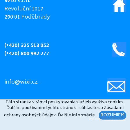
Wixi s.r.o.
Revoluční 1017
290 01 Poděbrady
(+420) 325 513 052
(+420) 800 992 277
info@wixi.cz
Táto stránka v rámci poskytovania služieb využíva cookies.
Ďalším používaním týchto stránok - súhlasíte so Zásadami
ochrany osobných údajov.
Ďalšie informácie
ROZUMIEM
Vytvoril
Marek Kebza