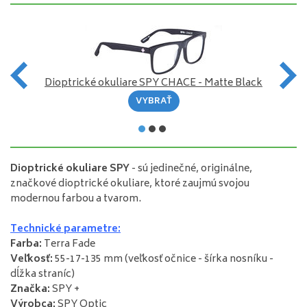
e
Dioptrické okuliare SPY CHACE - Matte Black
VYBRAŤ
Dioptrické
okuliare
SPY
-
sú
jedinečné
,
originálne
,
značkové
dioptrické
okuliare
,
ktoré zaujmú
svojou
modernou
farbou
a
tvarom
.
Technické
parametre
:
Farba
:
Terra Fade
Veľkosť
:
55-17-135
mm
(
veľkosť
očnice
-
šírka
nosníku
-
dĺžka
straníc
)
Značka
:
SPY
+
Výrobca
:
SPY
Optic