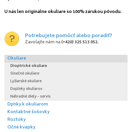
U nás
len
originálne okuliare
so
100
%
zárukou
pôvodu.
Potrebujete pomôcť alebo poradiť?
Zavolajte nám na
(+420) 325 513 052
.
Okuliare
Dioptrické okuliare
Slnečné okuliare
Lyžiarské okuliare
Doplnky okuliarov
Náhradné diely - servis
Dpňky k okuliarom
Kontaktné šošovky
Roztoky
Očné kvapky