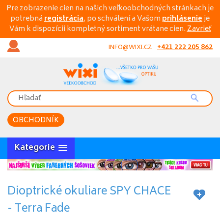
Pre zobrazenie cien na našich veľkoobchodných stránkach je
potrebná
registrácia
, po schválení a Vašom
prihlásenie
je
Vám k dispozícii kompletný sortiment vrátane cien.
Zavrieť
+421 222 205 862
INFO@WIXI.CZ
OBCHODNÍK
Kategorie
Dioptrické okuliare SPY CHACE
- Terra Fade