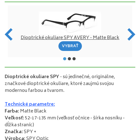
Dioptrické okuliare SPY AVERY - Matte Black
VYBRAŤ
Dioptrické
okuliare
SPY
-
sú
jedinečné
,
originálne
,
značkové
dioptrické
okuliare
,
ktoré zaujmú
svojou
modernou
farbou
a
tvarom
.
Technické
parametre
:
Farba
:
Matte Black
Veľkosť
:
52-17-135
mm
(
veľkosť
očnice
-
šírka
nosníku
-
dĺžka
straníc
)
Značka
:
SPY
+
Výrobca
:
SPY
Optic