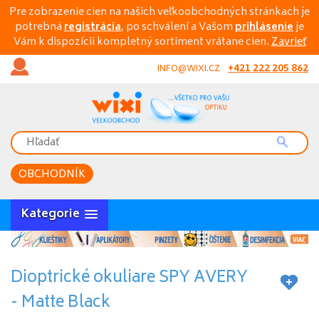
Pre zobrazenie cien na našich veľkoobchodných stránkach je
potrebná
registrácia
, po schválení a Vašom
prihlásenie
je
Vám k dispozícii kompletný sortiment vrátane cien.
Zavrieť
+421 222 205 862
INFO@WIXI.CZ
OBCHODNÍK
Kategorie
Dioptrické okuliare SPY AVERY
- Matte Black