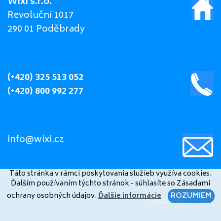
Wixi s.r.o.
Revoluční 1017
290 01 Poděbrady
(+420) 325 513 052
(+420) 800 992 277
info@wixi.cz
Táto stránka v rámci poskytovania služieb využíva cookies.
Ďalším používaním týchto stránok - súhlasíte so Zásadami
ochrany osobných údajov.
Ďalšie informácie
ROZUMIEM
Vytvoril
Marek Kebza