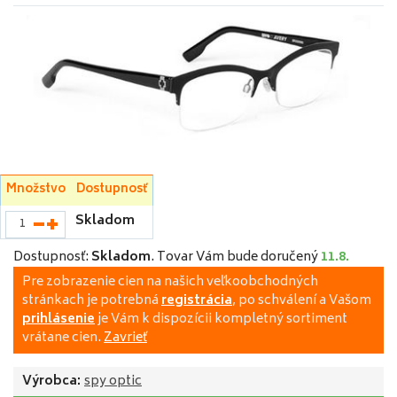
Množstvo
Dostupnosť
Skladom
Dostupnosť:
Skladom
.
Tovar Vám bude doručený
11.8.
Pre zobrazenie cien na našich veľkoobchodných
stránkach je potrebná
registrácia
, po schválení a Vašom
prihlásenie
je Vám k dispozícii kompletný sortiment
vrátane cien.
Zavrieť
Výrobca:
spy optic