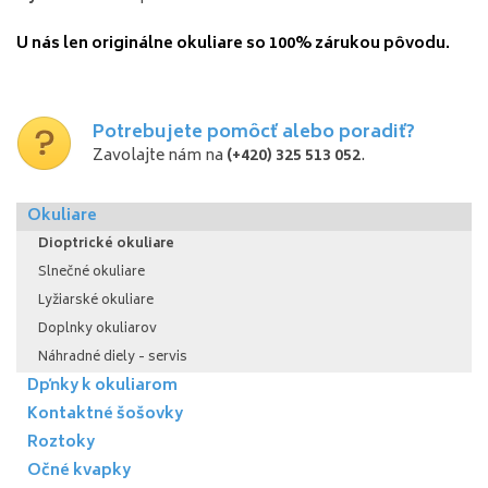
U nás
len
originálne okuliare
so
100
%
zárukou
pôvodu.
Potrebujete pomôcť alebo poradiť?
Zavolajte nám na
(+420) 325 513 052
.
Okuliare
Dioptrické okuliare
Slnečné okuliare
Lyžiarské okuliare
Doplnky okuliarov
Náhradné diely - servis
Dpňky k okuliarom
Kontaktné šošovky
Roztoky
Očné kvapky