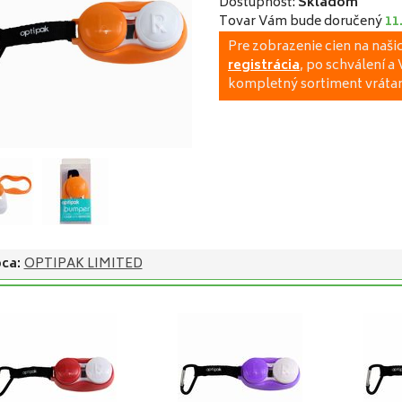
Dostupnosť:
Skladom
Tovar Vám bude doručený
11
Pre zobrazenie cien na naš
registrácia
, po schválení 
kompletný sortiment vrátan
ca:
OPTIPAK LIMITED