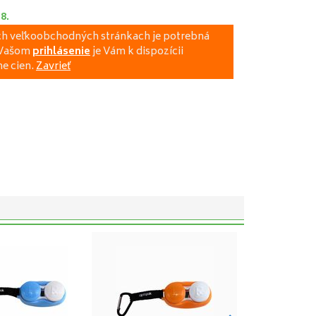
.8.
ich veľkoobchodných stránkach je potrebná
a Vašom
prihlásenie
je Vám k dispozícii
e cien.
Zavrieť