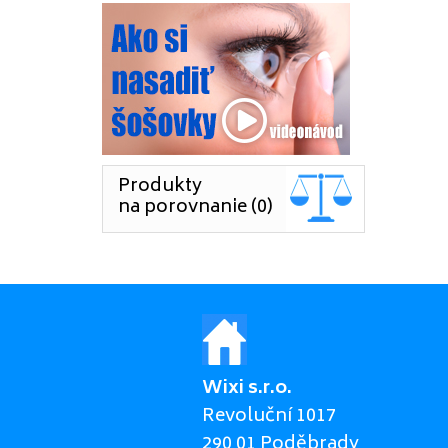
Produkty
na porovnanie (0)
Wixi s.r.o.
Revoluční 1017
290 01 Poděbrady