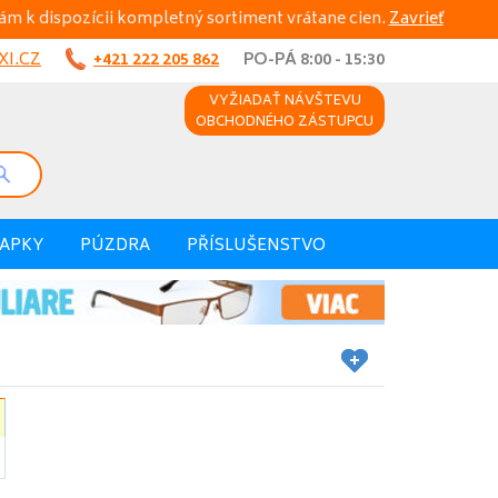
ám k dispozícii kompletný sortiment vrátane cien.
Zavrieť
I.CZ
+421 222 205 862
PO-PÁ 8:00 - 15:30
VYŽIADAŤ NÁVŠTEVU
OBCHODNÉHO ZÁSTUPCU
VAPKY
PÚZDRA
PŘÍSLUŠENSTVO