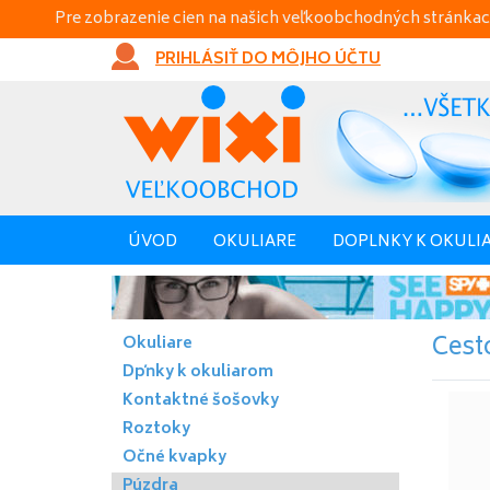
Pre zobrazenie cien na našich veľkoobchodných stránkac
PRIHLÁSIŤ DO MÔJHO ÚČTU
ÚVOD
OKULIARE
DOPLNKY K OKULI
Cest
Okuliare
Dpňky k okuliarom
Kontaktné šošovky
Roztoky
Očné kvapky
Púzdra