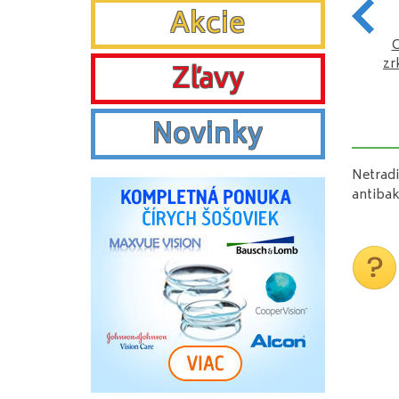
Akcie
Cestovné puzdro so
Cestovné puzdro so
C
zrkadielkom - oranžové
zrkadielkom - zelené
zr
Zľavy
VYBRAŤ
VYBRAŤ
Novinky
Netradi
antibak