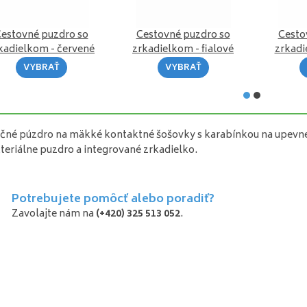
estovné puzdro so
Cestovné puzdro so
Cesto
kadielkom - červené
zrkadielkom - fialové
zrkadi
VYBRAŤ
VYBRAŤ
čné púzdro na mäkké kontaktné šošovky s karabínkou na upevne
teriálne puzdro a integrované zrkadielko.
Potrebujete pomôcť alebo poradiť?
Zavolajte nám na
(+420) 325 513 052
.