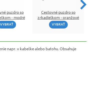
vné puzdro so
Cestovné puzdro so
Cestovné p
elkom - modré
zrkadielkom - oranžové
zrkadielkom
VYBRAŤ
VYBRAŤ
VYB
nie napr. v kabelke alebo batohu. Obsahuje