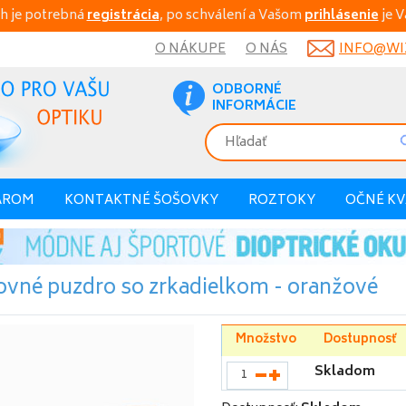
h je potrebná
registrácia
, po schválení a Vašom
prihlásenie
je V
O NÁKUPE
O NÁS
INFO@WIX
ODBORNÉ
INFORMÁCIE
AROM
KONTAKTNÉ ŠOŠOVKY
ROZTOKY
OČNÉ K
ovné puzdro so zrkadielkom - oranžové
Množstvo
Dostupnosť
Skladom