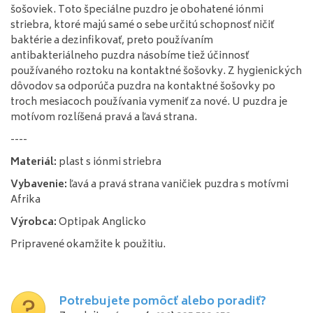
šošoviek. Toto špeciálne puzdro je obohatené iónmi
striebra, ktoré majú samé o sebe určitú schopnosť ničiť
baktérie a dezinfikovať, preto používaním
antibakteriálneho puzdra násobíme tiež účinnosť
používaného roztoku na kontaktné šošovky. Z hygienických
dôvodov sa odporúča puzdra na kontaktné šošovky po
troch mesiacoch používania vymeniť za nové. U puzdra je
motívom rozlíšená pravá a ľavá strana.
----
Materiál:
plast s iónmi striebra
Vybavenie:
ľavá a pravá strana vaničiek puzdra s motívmi
Afrika
Výrobca:
Optipak Anglicko
Pripravené okamžite k použitiu.
Potrebujete pomôcť alebo poradiť?