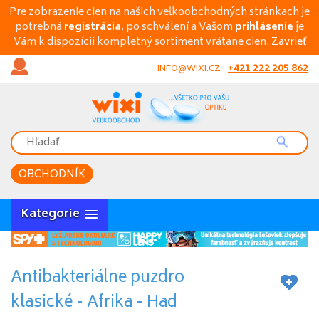
Pre zobrazenie cien na našich veľkoobchodných stránkach je
potrebná
registrácia
, po schválení a Vašom
prihlásenie
je
Vám k dispozícii kompletný sortiment vrátane cien.
Zavrieť
+421 222 205 862
INFO@WIXI.CZ
OBCHODNÍK
Kategorie
Antibakteriálne puzdro
klasické - Afrika - Had