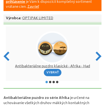
prihlásenie
je Vám k dispozícii kompletný sortiment
vrátane cien.
Zavrieť
Výrobca:
OPTIPAK LIMITED
ták
Antibakteriálne puzdro klasické - Afrika - Had
VYBRAŤ
Antibakteriálne puzdro zo série Afrika
je určené na
uchovávanie všetkých druhov mäkkých kontaktných