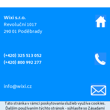
Wixi s.r.o.
Revoluční 1017
290 01 Poděbrady
(+420) 325 513 052
(+420) 800 992 277
info@wixi.cz
Táto stránka v rámci poskytovania služieb využíva cookies.
Ďalším používaním týchto stránok - súhlasíte so Zásadami