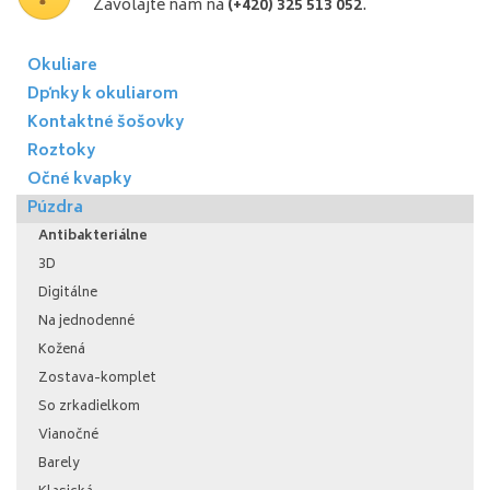
Zavolajte nám na
(+420) 325 513 052
.
Okuliare
Dpňky k okuliarom
Kontaktné šošovky
Roztoky
Očné kvapky
Púzdra
Antibakteriálne
3D
Digitálne
Na jednodenné
Kožená
Zostava-komplet
So zrkadielkom
Vianočné
Barely