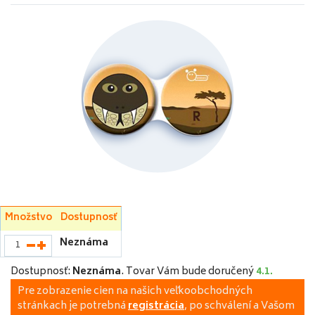
Množstvo
Dostupnosť
Neznáma
Dostupnosť:
Neznáma
.
Tovar Vám bude doručený
4.1.
Pre zobrazenie cien na našich veľkoobchodných
stránkach je potrebná
registrácia
, po schválení a Vašom