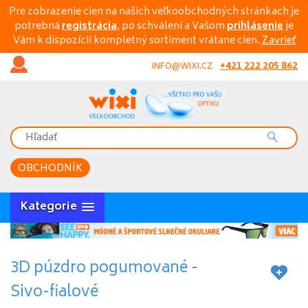
Pre zobrazenie cien na našich veľkoobchodných stránkach je
potrebná
registrácia
, po schválení a Vašom
prihlásenie
je
Vám k dispozícii kompletný sortiment vrátane cien.
Zavrieť
+421 222 205 862
INFO@WIXI.CZ
OBCHODNÍK
Kategorie
3D púzdro pogumované -
Sivo-fialové