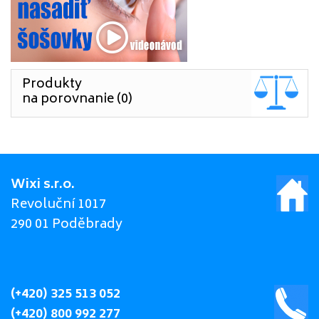
Produkty
na porovnanie (0)
Wixi s.r.o.
Revoluční 1017
290 01 Poděbrady
(+420) 325 513 052
(+420) 800 992 277