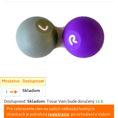
Množstvo
Dostupnosť
Skladom
Dostupnosť:
Skladom
.
Tovar Vám bude doručený
10.8.
Pre zobrazenie cien na našich veľkoobchodných
stránkach je potrebná
registrácia
, po schválení a Vašom