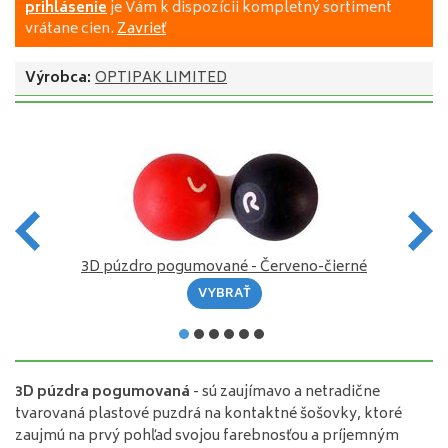
prihlásenie
je Vám k dispozícii kompletný sortiment
vrátane cien.
Zavrieť
Výrobca:
OPTIPAK LIMITED
3D púzdro pogumované - Červeno-čierné
VYBRAŤ
3D
púzdra
pogumovaná
-
sú
zaujímavo
a
netradične
tvarovaná
plastové puzdrá
na
kontaktné
šošovky
,
ktoré
zaujmú
na
prvý
pohľad svojou
farebnosťou
a
príjemným