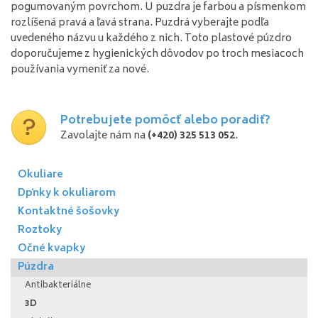
pogumovaným
povrchom
.
U
puzdra
je farbou
a
písmenkom
rozlíšená
pravá
a
ľavá
strana
.
Puzdrá
vyberajte
podľa
uvedeného
názvu
u
každého z nich
.
Toto
plastové
púzdro
doporučujeme
z hygienických
dôvodov
po troch
mesiacoch
používania
vymeniť
za nové
.
Potrebujete pomôcť alebo poradiť?
Zavolajte nám na
(+420) 325 513 052
.
Okuliare
Dpňky k okuliarom
Kontaktné šošovky
Roztoky
Očné kvapky
Púzdra
Antibakteriálne
3D