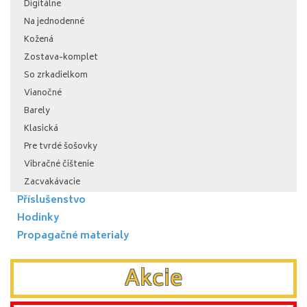
Digitálne
Na jednodenné
Kožená
Zostava-komplet
So zrkadielkom
Vianočné
Barely
Klasická
Pre tvrdé šošovky
Vibračné čištenie
Zacvakávacie
Příslušenstvo
Hodinky
Propagačné materialy
Akcie