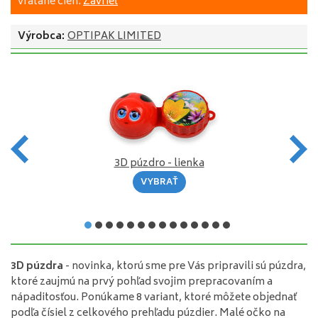
vrátane cien.
Zavrieť
Výrobca:
OPTIPAK LIMITED
3D púzdro - lienka
VYBRAŤ
3D púzdra
- novinka, ktorú sme pre Vás pripravili sú púzdra,
ktoré zaujmú na prvý pohľad svojim prepracovaním a
nápaditosťou. Ponúkame 8 variant, ktoré môžete objednať
podľa čísiel z celkového prehľadu púzdier. Malé očko na