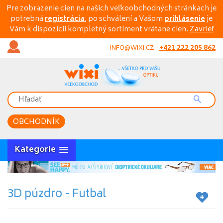
Pre zobrazenie cien na našich veľkoobchodných stránkach je
potrebná
registrácia
, po schválení a Vašom
prihlásenie
je
Vám k dispozícii kompletný sortiment vrátane cien.
Zavrieť
+421 222 205 862
INFO@WIXI.CZ
OBCHODNÍK
Kategorie
3D púzdro - Futbal