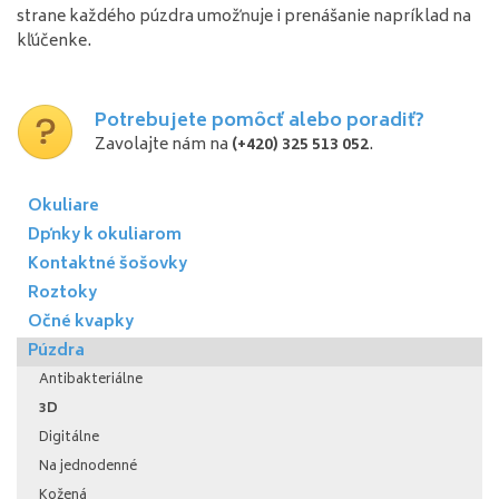
strane každého púzdra umožňuje i prenášanie napríklad na
kľúčenke.
Potrebujete pomôcť alebo poradiť?
Zavolajte nám na
(+420) 325 513 052
.
Okuliare
Dpňky k okuliarom
Kontaktné šošovky
Roztoky
Očné kvapky
Púzdra
Antibakteriálne
3D
Digitálne
Na jednodenné
Kožená