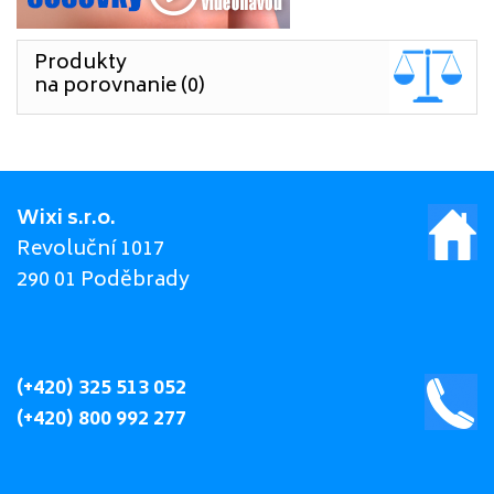
Produkty
na porovnanie (0)
Wixi s.r.o.
Revoluční 1017
290 01 Poděbrady
(+420) 325 513 052
(+420) 800 992 277