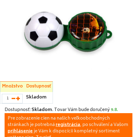
Množstvo
Dostupnosť
Skladom
Dostupnosť:
Skladom
.
Tovar Vám bude doručený
9.8.
Pre zobrazenie cien na našich veľkoobchodných
stránkach je potrebná
registrácia
, po schválení a Vašom
prihlásenie
je Vám k dispozícii kompletný sortiment