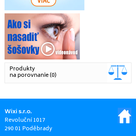
Produkty
na porovnanie (0)
Wixi s.r.o.
Revoluční 1017
290 01 Poděbrady