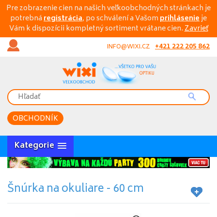
Pre zobrazenie cien na našich veľkoobchodných stránkach je
potrebná
registrácia
, po schválení a Vašom
prihlásenie
je
Vám k dispozícii kompletný sortiment vrátane cien.
Zavrieť
+421 222 205 862
INFO@WIXI.CZ
OBCHODNÍK
Kategorie
Šnúrka na okuliare - 60 cm