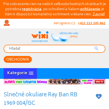
Pre zobrazenie cien na našich veľkoobchodných stránkach je
potrebná
registrácia
, po schválení a Vašom
prihlásenie
je
Vám k dispozícii kompletný sortiment vrátane cien.
Zavrieť
+421 222 205 862
INFO@WIXI.CZ
OBCHODNÍK
Kategorie
Slnečné okuliare Ray Ban RB
1969 004/GC