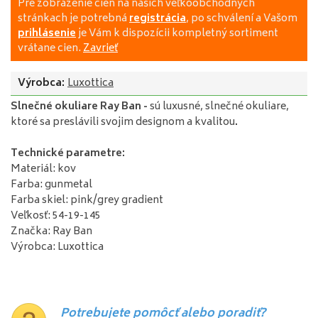
Pre zobrazenie cien na našich veľkoobchodných
stránkach je potrebná
registrácia
, po schválení a Vašom
prihlásenie
je Vám k dispozícii kompletný sortiment
vrátane cien.
Zavrieť
Výrobca:
Luxottica
Slnečné okuliare Ray Ban
-
sú luxusné, slnečné okuliare,
ktoré sa preslávili svojim designom a kvalitou
.
Technické parametre:
Materiál: kov
Farba: gunmetal
Farba skiel: pink/grey gradient
Veľkosť: 54-19-145
Značka: Ray Ban
Výrobca: Luxottica
Potrebujete pomôcť alebo poradiť?