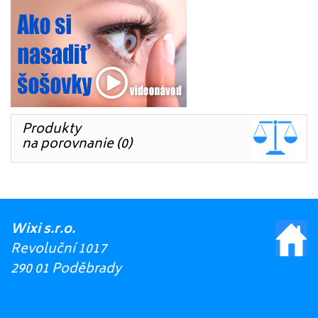
Produkty
na porovnanie (0)
Wixi s.r.o.
Revoluční 1017
290 01 Poděbrady