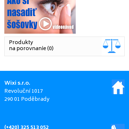
Produkty
na porovnanie (0)
Wixi s.r.o.
Revoluční 1017
290 01 Poděbrady
(+420) 325 513 052