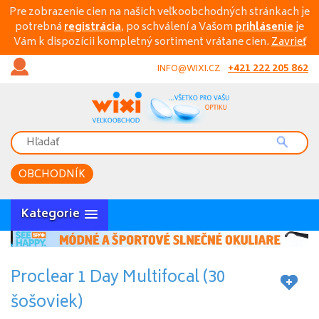
Pre zobrazenie cien na našich veľkoobchodných stránkach je
potrebná
registrácia
, po schválení a Vašom
prihlásenie
je
Vám k dispozícii kompletný sortiment vrátane cien.
Zavrieť
+421 222 205 862
INFO@WIXI.CZ
OBCHODNÍK
Kategorie
Proclear 1 Day Multifocal (30
šošoviek)