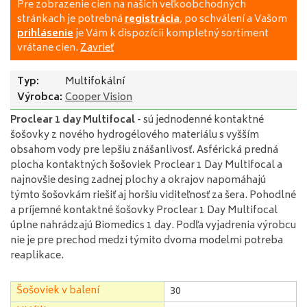
Pre zobrazenie cien na našich veľkoobchodných
stránkach je potrebná
registrácia
, po schválení a Vašom
prihlásenie
je Vám k dispozícii kompletný sortiment
vrátane cien.
Zavrieť
Typ:
Multifokální
Výrobca:
Cooper Vision
Proclear 1 day Multifocal
- sú jednodenné kontaktné
šošovky z nového hydrogélového materiálu s vyšším
obsahom vody pre lepšiu znášanlivosť. Asférická predná
plocha kontaktných šošoviek Proclear 1 Day Multifocal a
najnovšie desing zadnej plochy a okrajov napomáhajú
týmto šošovkám riešiť aj horšiu viditeľnosť za šera. Pohodlné
a príjemné kontaktné šošovky Proclear 1 Day Multifocal
úplne nahrádzajú Biomedics 1 day. Podľa vyjadrenia výrobcu
nie je pre prechod medzi týmito dvoma modelmi potreba
reaplikace.
Šošoviek v balení
30