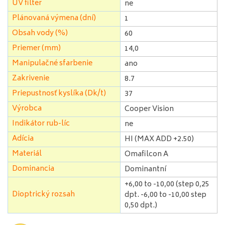
UV filter
ne
Plánovaná výmena (dní)
1
Obsah vody (%)
60
Priemer (mm)
14,0
Manipulačné sfarbenie
ano
Zakrivenie
8.7
Priepustnosť kyslíka (Dk/t)
37
Výrobca
Cooper Vision
Indikátor rub-líc
ne
Adícia
HI (MAX ADD +2.50)
Materiál
Omafilcon A
Dominancia
Dominantní
+6,00 to -10,00 (step 0,25
Dioptrický rozsah
dpt. -6,00 to -10,00 step
0,50 dpt.)