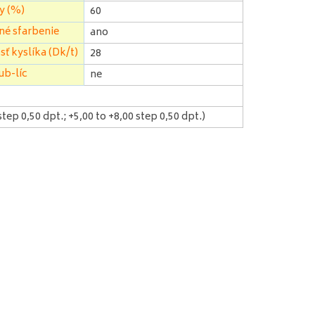
y (%)
60
é sfarbenie
ano
ť kyslíka (Dk/t)
28
ub-líc
ne
step 0,50 dpt.; +5,00 to +8,00 step 0,50 dpt.)