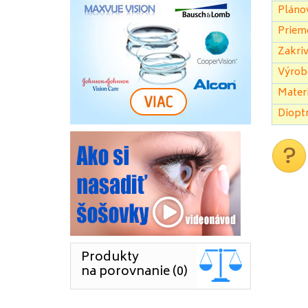
Pláno
Priem
Zakriv
Výrob
Materi
Dioptr
Produkty
na porovnanie (0)