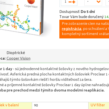
-
Dostupnosť:
Do 5 dní
Tovar Vám bude doručený
14
Pre zobrazenie cien na naš
registrácia
, po schválení 
kompletný sortiment vrátan
Dioptrické
ca:
Cooper Vision
r 1 day
- sú jednodenné kontaktné šošovky z nového hydrogelov
ivosť. Asferická predná plocha kontaktných šošoviek Proclear 1 d
ajíú týmto šošovkám riešiť i horšiu viditeľnosť za šera.
é a príjemné kontaktné šošovky Proclear 1 day úplne nahradzu
reba pre prechod medzi týmito dvoma modelmi reaplikácia.
ek v balení
UV filter
90