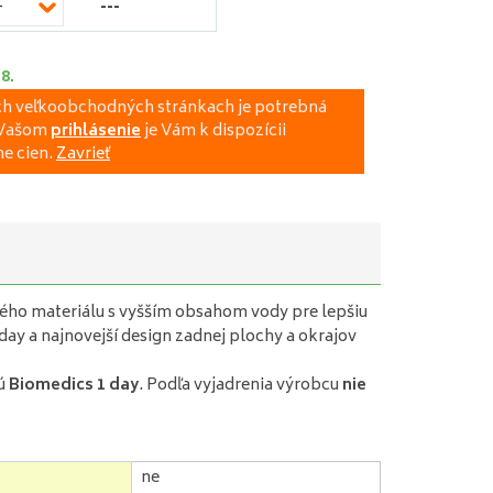
---
-
.8.
ich veľkoobchodných stránkach je potrebná
a Vašom
prihlásenie
je Vám k dispozícii
e cien.
Zavrieť
ého materiálu s vyšším obsahom vody pre lepšiu
ay a najnovejší design zadnej plochy a okrajov
jú
Biomedics 1 day
. Podľa vyjadrenia výrobcu
nie
ne