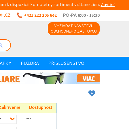
ám k dispozícii kompletný sortiment vrátane cien.
Zavrieť
I.CZ
+421 222 205 862
PO-PÁ 8:00 - 15:30
VYŽIADAŤ NÁVŠTEVU
OBCHODNÉHO ZÁSTUPCU
VAPKY
PÚZDRA
PŘÍSLUŠENSTVO
Zakrivenie
Dostupnosť
---
-