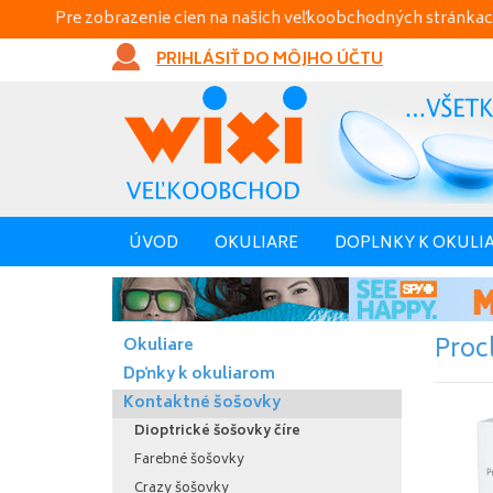
Pre zobrazenie cien na našich veľkoobchodných stránkac
PRIHLÁSIŤ DO MÔJHO ÚČTU
ÚVOD
OKULIARE
DOPLNKY K OKULI
Procl
Okuliare
Dpňky k okuliarom
Kontaktné šošovky
Dioptrické šošovky číre
Farebné šošovky
Crazy šošovky