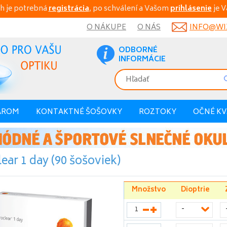
h je potrebná
registrácia
, po schválení a Vašom
prihlásenie
je V
O NÁKUPE
O NÁS
INFO@WIX
ODBORNÉ
INFORMÁCIE
AROM
KONTAKTNÉ ŠOŠOVKY
ROZTOKY
OČNÉ K
ear 1 day (90 šošoviek)
Množstvo
Dioptrie
-