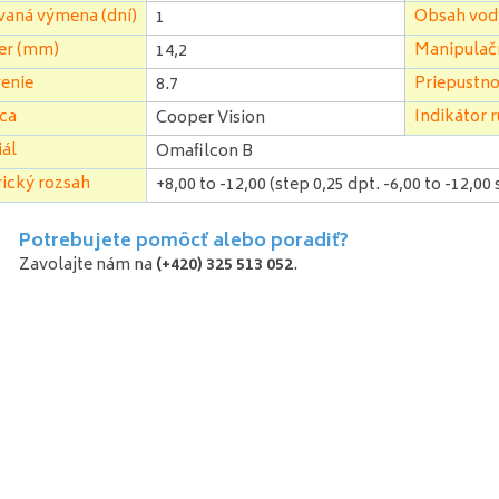
vaná výmena (dní)
Obsah vod
1
er (mm)
Manipulačn
14,2
enie
Priepustnos
8.7
ca
Indikátor r
Cooper Vision
ál
Omafilcon B
ický rozsah
+8,00 to -12,00 (step 0,25 dpt. -6,00 to -12,00 
Potrebujete pomôcť alebo poradiť?
Zavolajte nám na
(+420) 325 513 052
.