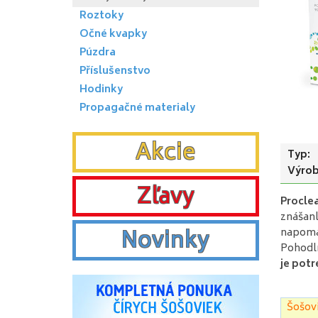
Roztoky
Očné kvapky
Púzdra
Příslušenstvo
Hodinky
Propagačné materialy
Akcie
Typ:
Výrob
Zľavy
Proclea
znášanl
Novinky
napomáh
Pohodln
je pot
Šošovi