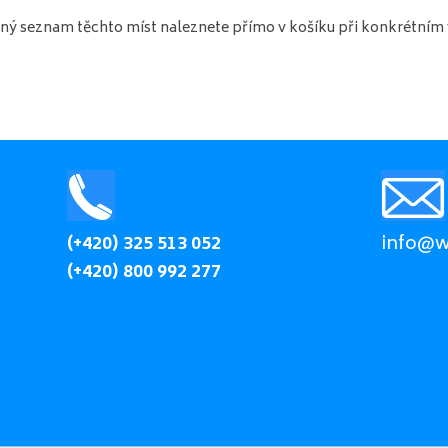
ý seznam těchto míst naleznete přímo v košíku při konkrétním v
(+420) 325 513 052
info@wi
(+420) 800 992 277