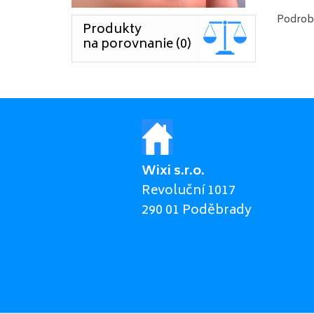
Podrobn
Produkty
na porovnanie (0)
Wixi s.r.o.
Revoluční 1017
290 01 Poděbrady