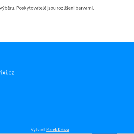
ýběru. Poskytovatelé jsou rozlišeni barvami.
xi.cz
Vytvoril
Marek Kebza