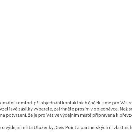
imální komfort při objednání kontaktních čoček jsme pro Vás roz
vzetí své zásilky vyberete, zatrhněte prosím v objednávce. Než s
na potvrzení, že je pro Vás ve výdejním místě připravena k převze
e o výdejní místa Uloženky, Geis Point a partnerských či vlastních