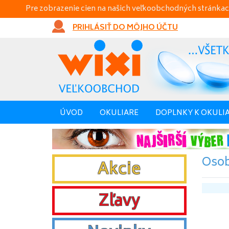
Pre zobrazenie cien na našich veľkoobchodných stránkac
PRIHLÁSIŤ DO MÔJHO ÚČTU
ÚVOD
OKULIARE
DOPLNKY K OKULI
Osob
Akcie
Zľavy