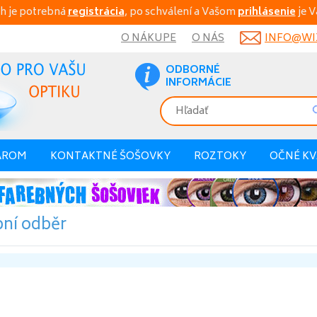
h je potrebná
registrácia
, po schválení a Vašom
prihlásenie
je V
O NÁKUPE
O NÁS
INFO@WIX
ODBORNÉ
INFORMÁCIE
AROM
KONTAKTNÉ ŠOŠOVKY
ROZTOKY
OČNÉ K
ní odběr