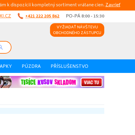
ám k dispozícii kompletný sortiment vrátane cien.
Zavrieť
I.CZ
+421 222 205 862
PO-PÁ 8:00 - 15:30
VYŽIADAŤ NÁVŠTEVU
OBCHODNÉHO ZÁSTUPCU
VAPKY
PÚZDRA
PŘÍSLUŠENSTVO