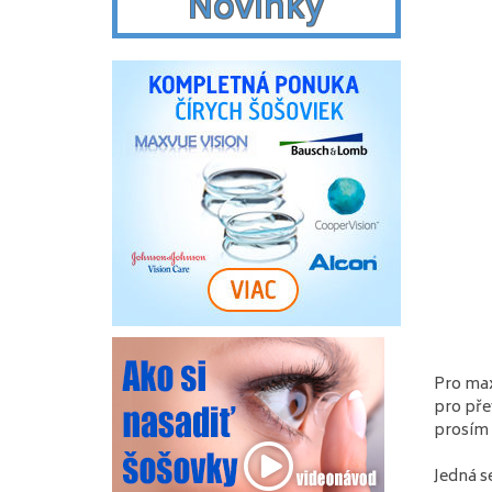
Novinky
Pro max
pro pře
prosím 
Jedná s