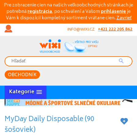
Pre zobrazenie cien na našich veľkoobchodných stránkach je
potrebná
registrácia
, po schválení a Vašom
prihlásenie
je
Vám k dispozícii kompletný sortiment vrátane cien.
Zavrieť
+421 222 205 862
INFO@WIXI.CZ
OBCHODNÍK
Kategorie
MyDay Daily Disposable (90
šošoviek)