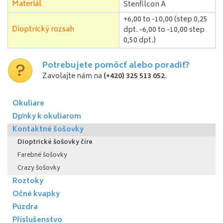
Materiál
Stenfilcon A
+6,00 to -10,00 (step 0,25
Dioptrický rozsah
dpt. -6,00 to -10,00 step
0,50 dpt.)
Potrebujete pomôcť alebo poradiť?
Zavolajte nám na
(+420) 325 513 052
.
Okuliare
Dpňky k okuliarom
Kontaktné šošovky
Dioptrické šošovky číre
Farebné šošovky
Crazy šošovky
Roztoky
Očné kvapky
Púzdra
Příslušenstvo