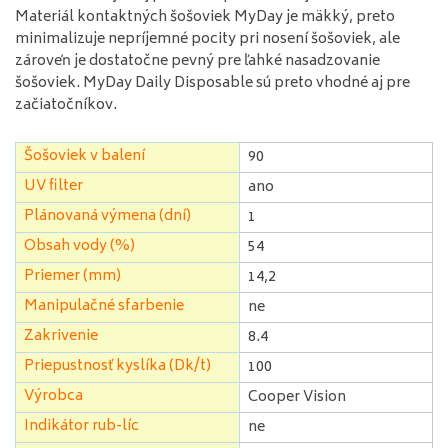
Materiál
kontaktných
šošoviek
MyDay
je
mäkký
,
preto
minimalizuje
nepríjemné pocity
pri
nosení
šošoviek
,
ale
zároveň
je
dostatočne
pevný
pre
ľahké
nasadzovanie
šošoviek
.
MyDay
Daily
Disposable
sú
preto
vhodné aj
pre
začiatočníkov
.
Šošoviek v balení
90
UV filter
ano
Plánovaná výmena (dní)
1
Obsah vody (%)
54
Priemer (mm)
14,2
Manipulačné sfarbenie
ne
Zakrivenie
8.4
Priepustnosť kyslíka (Dk/t)
100
Výrobca
Cooper Vision
Indikátor rub-líc
ne