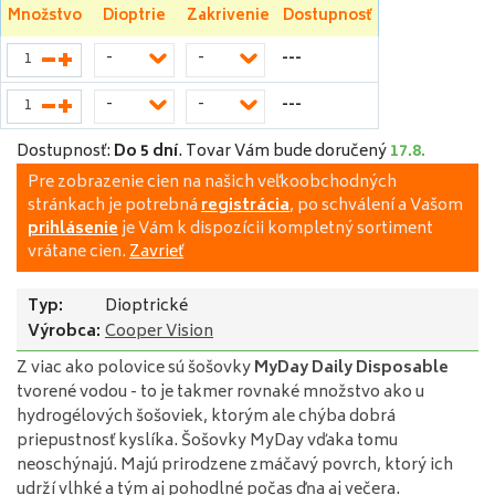
Množstvo
Dioptrie
Zakrivenie
Dostupnosť
---
-
-
---
-
-
Dostupnosť:
Do 5 dní
.
Tovar Vám bude doručený
17.8.
Pre zobrazenie cien na našich veľkoobchodných
stránkach je potrebná
registrácia
, po schválení a Vašom
prihlásenie
je Vám k dispozícii kompletný sortiment
vrátane cien.
Zavrieť
Typ:
Dioptrické
Výrobca:
Cooper Vision
Z viac ako
polovice
sú
šošovky
MyDay
Daily
Disposable
tvorené
vodou
-
to
je
takmer
rovnaké množstvo
ako u
hydrogélových
šošoviek
,
ktorým ale
chýba
dobrá
priepustnosť
kyslíka
.
Šošovky
MyDay
vďaka
tomu
neoschýnajú
.
Majú
prirodzene
zmáčavý
povrch, ktorý
ich
udrží
vlhké
a
tým
aj
pohodlné
počas
dňa aj večera
.