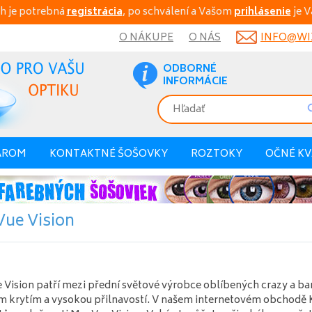
h je potrebná
registrácia
, po schválení a Vašom
prihlásenie
je V
O NÁKUPE
O NÁS
INFO@WIX
ODBORNÉ
INFORMÁCIE
AROM
KONTAKTNÉ ŠOŠOVKY
ROZTOKY
OČNÉ K
ue Vision
Vision patří mezi přední světové výrobce oblíbených crazy a ba
 krytím a vysokou přilnavostí. V našem internetovém obchodě 