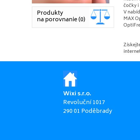
čočky i
Produkty
V nabíd
na porovnanie (0)
MAX Opt
OptiFre
Získejt
intern
Wixi s.r.o.
Revoluční 1017
290 01 Poděbrady