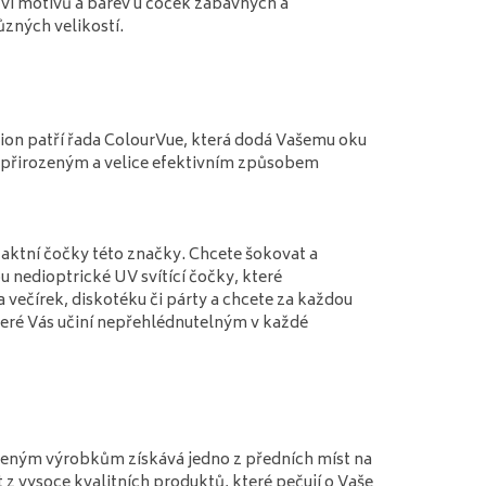
ví motivů a barev u čoček zábavných a
ůzných velikostí.
on patří řada ColourVue, která dodá Vašemu oku
n přirozeným a velice efektivním způsobem
aktní čočky této značky. Chcete šokovat a
 nedioptrické UV svítící čočky, které
večírek, diskotéku či párty a chcete za každou
teré Vás učiní nepřehlédnutelným v každé
řeným výrobkům získává jedno z předních míst na
 vysoce kvalitních produktů, které pečují o Vaše