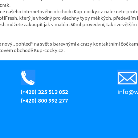
 zrak.
ce našeho internetového obchodu Kup-cocky.cz naleznete proto i
iFresh, který je vhodný pro všechny typy měkkých, především 
sh můžete zakoupit jak v malém 60ml provedení, tak i ve větším
e nový „pohled“ na svět s barevnými a crazy kontaktními čočkami
etovém obchodě Kup-cocky.cz.
(+420) 325 513 052
info@wi
(+420) 800 992 277