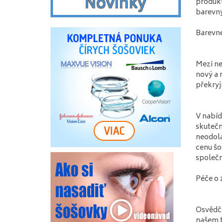
Novinky
produkt
barevný
Barevné
Mezi ne
nový a 
překryj
V nabíd
skutečn
neodola
cenu šo
společn
Péče o 
Osvědče
našem t