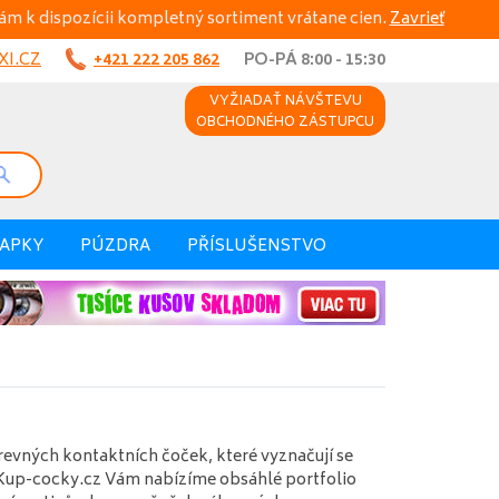
ám k dispozícii kompletný sortiment vrátane cien.
Zavrieť
I.CZ
+421 222 205 862
PO-PÁ 8:00 - 15:30
VYŽIADAŤ NÁVŠTEVU
OBCHODNÉHO ZÁSTUPCU
VAPKY
PÚZDRA
PŘÍSLUŠENSTVO
revných kontaktních čoček, které vyznačují se
Kup-cocky.cz Vám nabízíme obsáhlé portfolio