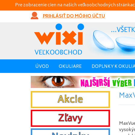
Pre zobrazenie cien na našich veľkoobchodných stránkac
PRIHLÁSIŤ DO MÔJHO ÚČTU
ÚVOD
OKULIARE
DOPLNKY K OKULI
MaxV
Akcie
Zľavy
MaxVue 
vysokým