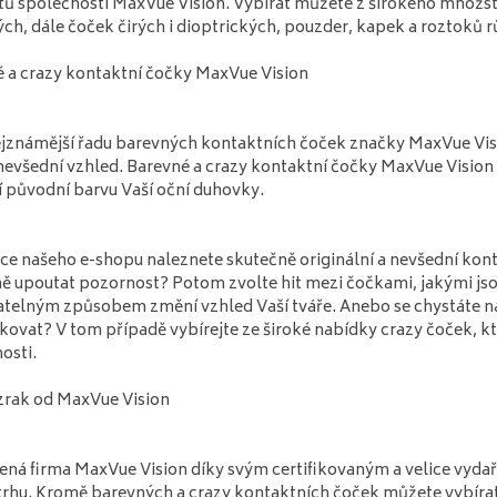
ů společnosti MaxVue Vision. Vybírat můžete z širokého množst
ch, dále čoček čirých i dioptrických, pouzder, kapek a roztoků r
 a crazy kontaktní čočky MaxVue Vision
jznámější řadu barevných kontaktních čoček značky MaxVue Visi
nevšední vzhled. Barevné a crazy kontaktní čočky MaxVue Visio
í původní barvu Vaší oční duhovky.
ce našeho e-shopu naleznete skutečně originální a nevšední kont
ě upoutat pozornost? Potom zvolte hit mezi čočkami, jakými jsou
telným způsobem změní vzhled Vaší tváře. Anebo se chystáte na 
kovat? V tom případě vybírejte ze široké nabídky crazy čoček, k
osti.
zrak od MaxVue Vision
ná firma MaxVue Vision díky svým certifikovaným a velice vyda
rhu. Kromě barevných a crazy kontaktních čoček můžete vybírat z