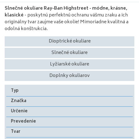
Slnečné okuliare Ray-Ban Highstreet - módne, krásne,
klasické
-
poskytnú
perfektnú ochranu
vášmu
zraku
a
ich
originálny
tvar
zaujme
vaše okolie
!
Mimoriadne
kvalitná
a
odolná
konštrukcia
.
Dioptrické okuliare
Slnečné okuliare
Lyžiarské okuliare
Doplnky okuliarov
Typ
Značka
Určenie
Prevedenie
Tvar