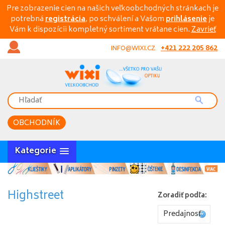
Pre zobrazenie cien na našich veľkoobchodných stránkach je
potrebná
registrácia
, po schválení a Vašom
prihlásenie
je
Vám k dispozícii kompletný sortiment vrátane cien.
Zavrieť
+421 222 205 862
INFO@WIXI.CZ
OBCHODNÍK
Kategorie
Highstreet
Zoradiť podľa:
Predajnosť