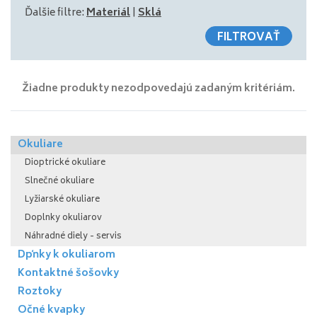
Ďalšie filtre:
Materiál
|
Sklá
FILTROVAŤ
Žiadne produkty nezodpovedajú zadaným kritériám.
Okuliare
Dioptrické okuliare
Slnečné okuliare
Lyžiarské okuliare
Doplnky okuliarov
Náhradné diely - servis
Dpňky k okuliarom
Kontaktné šošovky
Roztoky
Očné kvapky