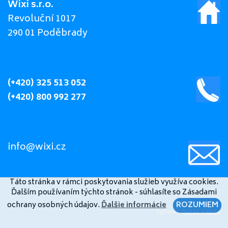
Wixi s.r.o.
Revoluční 1017
290 01 Poděbrady
(+420) 325 513 052
(+420) 800 992 277
info@wixi.cz
Táto stránka v rámci poskytovania služieb využíva cookies.
Ďalším používaním týchto stránok - súhlasíte so Zásadami
ochrany osobných údajov.
Ďalšie informácie
ROZUMIEM
Vytvoril
Marek Kebza