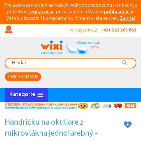
Pre zobrazenie cien na našich veľkoobchodných stránkach je
potrebná
registrácia
, po schválení a Vašom
prihlásenie
je
Vám k dispozícii kompletný sortiment vrátane cien.
Zavrieť
+421 222 205 862
INFO@WIXI.CZ
OBCHODNÍK
Kategorie
Handričku na okuliare z
mikrovlákna jednofarebný -