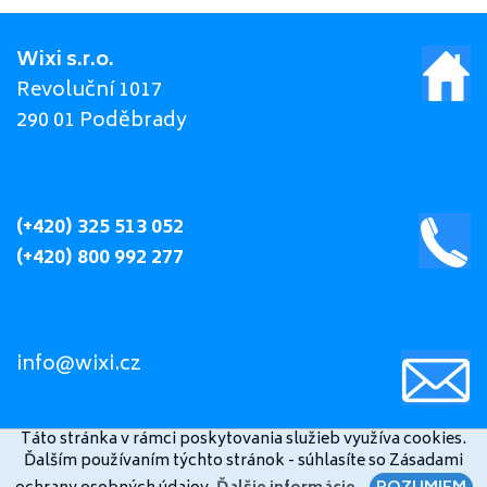
Wixi s.r.o.
Revoluční 1017
290 01 Poděbrady
(+420) 325 513 052
(+420) 800 992 277
info@wixi.cz
Táto stránka v rámci poskytovania služieb využíva cookies.
Ďalším používaním týchto stránok - súhlasíte so Zásadami