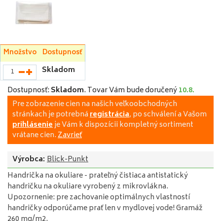
Množstvo
Dostupnosť
Skladom
Dostupnosť:
Skladom
.
Tovar Vám bude doručený
10.8.
Pre zobrazenie cien na našich veľkoobchodných
stránkach je potrebná
registrácia
, po schválení a Vašom
prihlásenie
je Vám k dispozícii kompletný sortiment
vrátane cien.
Zavrieť
Výrobca:
Blick-Punkt
Handrička na okuliare - prateľný čistiaca antistatický
handričku na okuliare vyrobený z mikrovlákna.
Upozornenie: pre zachovanie optimálnych vlastností
handričky odporúčame prať len v mydlovej vode! Gramáž
260 mg/m2.