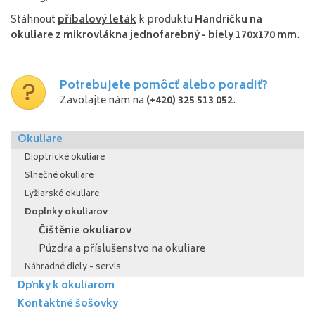
Stáhnout
příbalový leták
k produktu
Handričku na
okuliare z mikrovlákna jednofarebný - biely 170x170 mm
.
Potrebujete pomôcť alebo poradiť?
Zavolajte nám na
(+420) 325 513 052
.
Okuliare
Dioptrické okuliare
Slnečné okuliare
Lyžiarské okuliare
Doplnky okuliarov
Čištěnie okuliarov
Púzdra a příslušenstvo na okuliare
Náhradné diely - servis
Dpňky k okuliarom
Kontaktné šošovky