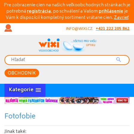
Pre zobrazenie cien na našich veľkoobchodných stránkach je
potrebná
registrácia
, po schválení a Vašom
prihlásenie
je
Vám k dispozícii kompletný sortiment vrátane cien.
Zavrieť
+421 222 205 862
INFO@WIXI.CZ
OBCHODNÍK
Kategorie
Fotofobie
Jinak také: