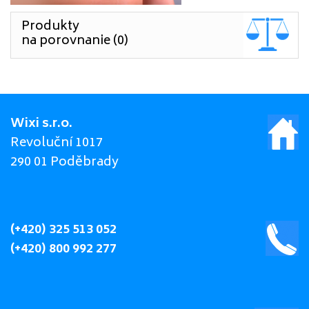
Produkty
na porovnanie (0)
Wixi s.r.o.
Revoluční 1017
290 01 Poděbrady
(+420) 325 513 052
(+420) 800 992 277