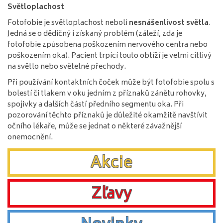
Světloplachost
Fotofobie je světloplachost neboli
nesnášenlivost světla
.
Jedná se o dědičný i získaný problém (záleží, zda je
fotofobie způsobena poškozením nervového centra nebo
poškozením oka). Pacient trpící touto obtíží je velmi citlivý
na světlo nebo světelné přechody.
Při používání kontaktních čoček může být fotofobie spolu s
bolestí či tlakem v oku jedním z příznaků zánětu rohovky,
spojivky a dalších částí předního segmentu oka. Při
pozorování těchto příznaků je důležité okamžitě navštívit
očního lékaře, může se jednat o některé závažnější
onemocnění.
Akcie
Zľavy