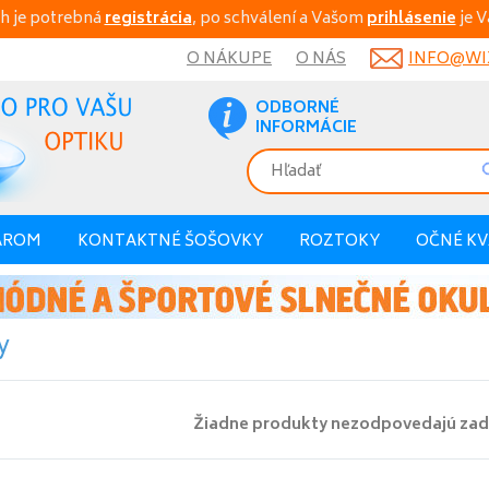
h je potrebná
registrácia
, po schválení a Vašom
prihlásenie
je V
O NÁKUPE
O NÁS
INFO@WIX
ODBORNÉ
INFORMÁCIE
AROM
KONTAKTNÉ ŠOŠOVKY
ROZTOKY
OČNÉ K
y
Žiadne produkty nezodpovedajú zad