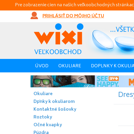
Pre zobrazenie cien na našich veľkoobchodných stránkac
PRIHLÁSIŤ DO MÔJHO ÚČTU
ÚVOD
OKULIARE
DOPLNKY K OKULI
Dres
Okuliare
Dpňky k okuliarom
Kontaktné šošovky
Roztoky
Očné kvapky
Púzdra