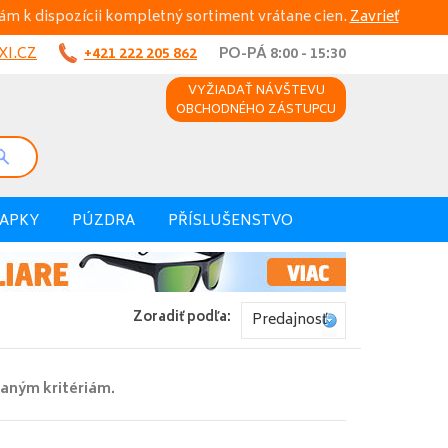
ám k dispozícii kompletný sortiment vrátane cien.
Zavrieť
I.CZ
+421 222 205 862
PO-PÁ 8:00 - 15:30
VYŽIADAŤ NÁVŠTEVU
OBCHODNÉHO ZÁSTUPCU
VAPKY
PÚZDRA
PŘÍSLUŠENSTVO
Zoradiť podľa:
Predajnosť
aným kritériám.