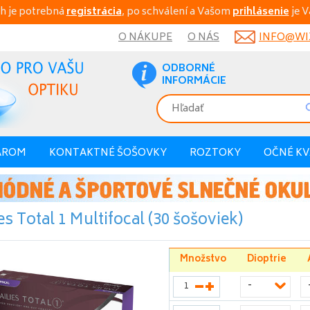
h je potrebná
registrácia
, po schválení a Vašom
prihlásenie
je V
O NÁKUPE
O NÁS
INFO@WIX
ODBORNÉ
INFORMÁCIE
AROM
KONTAKTNÉ ŠOŠOVKY
ROZTOKY
OČNÉ K
es Total 1 Multifocal (30 šošoviek)
Množstvo
Dioptrie
-