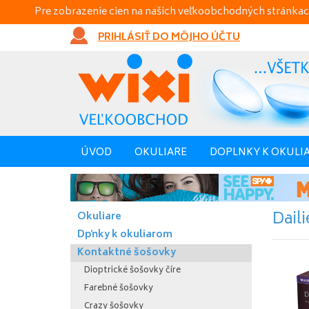
Pre zobrazenie cien na našich veľkoobchodných stránkac
PRIHLÁSIŤ DO MÔJHO ÚČTU
ÚVOD
OKULIARE
DOPLNKY K OKULI
Daili
Okuliare
Dpňky k okuliarom
Kontaktné šošovky
Dioptrické šošovky číre
Farebné šošovky
Crazy šošovky