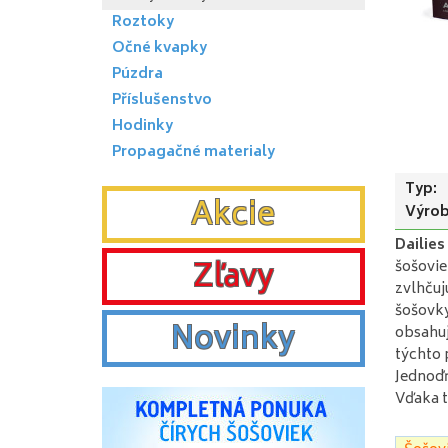
Roztoky
Očné kvapky
Púzdra
Příslušenstvo
Hodinky
Propagačné materialy
Typ:
Akcie
Výrob
Dailies
Zľavy
šošovie
zvlhčuj
šošovky
Novinky
obsahuj
týchto 
Jednodň
Vďaka t