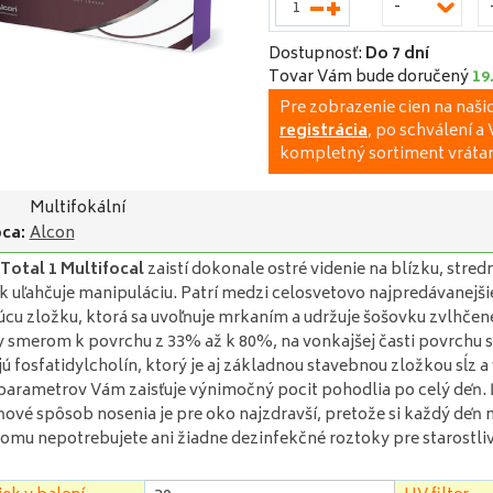
-
Dostupnosť:
Do 7 dní
Tovar Vám bude doručený
19
Pre zobrazenie cien na naš
registrácia
, po schválení 
kompletný sortiment vrátan
Multifokální
ca:
Alcon
 Total 1 Multifocal
zaistí dokonale ostré videnie na blízku, stred
k uľahčuje manipuláciu. Patrí medzi celosvetovo najpredávanej
úcu zložku, ktorá sa uvoľňuje mrkaním a udržuje šošovku zvlhčen
 smerom k povrchu z 33% až k 80%, na vonkajšej časti povrchu sa
ú fosfatidylcholín, ktorý je aj základnou stavebnou zložkou sĺz a 
parametrov Vám zaisťuje výnimočný pocit pohodlia po celý deň. Ľa
ové spôsob nosenia je pre oko najzdravší, pretože si každý deň n
omu nepotrebujete ani žiadne dezinfekčné roztoky pre starostliv