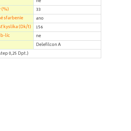
ne
 (%)
33
é sfarbenie
ano
ť kyslíka (Dk/t)
156
b-líc
ne
Delefilcon A
 step 0,25 Dpt.)