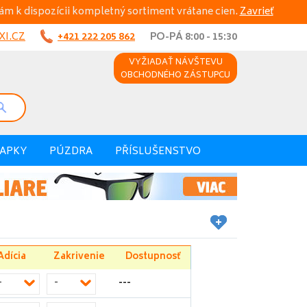
ám k dispozícii kompletný sortiment vrátane cien.
Zavrieť
I.CZ
+421 222 205 862
PO-PÁ 8:00 - 15:30
VYŽIADAŤ NÁVŠTEVU
OBCHODNÉHO ZÁSTUPCU
VAPKY
PÚZDRA
PŘÍSLUŠENSTVO
Adícia
Zakrivenie
Dostupnosť
---
-
-