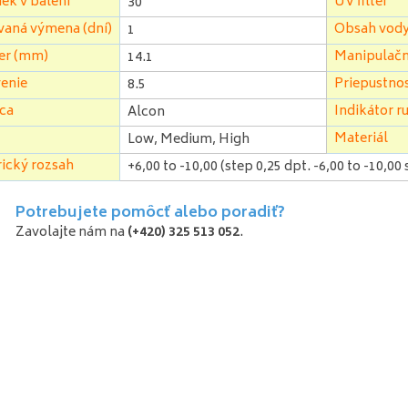
ek v balení
UV filter
30
vaná výmena (dní)
Obsah vody
1
er (mm)
Manipulačn
14.1
enie
Priepustnos
8.5
ca
Indikátor ru
Alcon
Materiál
Low, Medium, High
ický rozsah
+6,00 to -10,00 (step 0,25 dpt. -6,00 to -10,00
Potrebujete pomôcť alebo poradiť?
Zavolajte nám na
(+420) 325 513 052
.