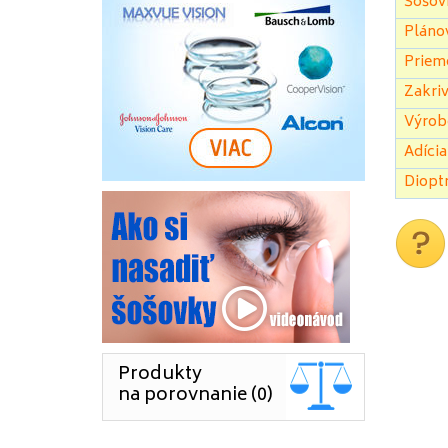
Šošovi
Pláno
Priem
Zakriv
Výrob
Adícia
Dioptr
Produkty
na porovnanie (0)