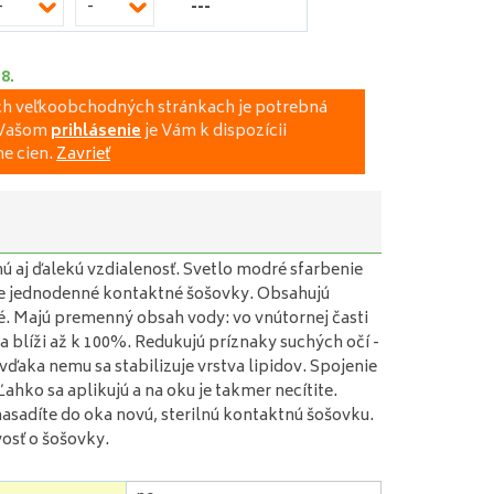
---
-
-
.8.
ich veľkoobchodných stránkach je potrebná
a Vašom
prihlásenie
je Vám k dispozícii
e cien.
Zavrieť
nú aj ďalekú vzdialenosť. Svetlo modré sfarbenie
šie jednodenné kontaktné šošovky. Obsahujú
é. Majú premenný obsah vody: vo vnútornej časti
 blíži až k 100%. Redukujú príznaky suchých očí -
vďaka nemu sa stabilizuje vrstva lipidov. Spojenie
hko sa aplikujú a na oku je takmer necítite.
asadíte do oka novú, sterilnú kontaktnú šošovku.
osť o šošovky.