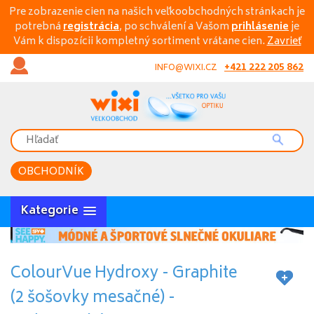
Pre zobrazenie cien na našich veľkoobchodných stránkach je
potrebná
registrácia
, po schválení a Vašom
prihlásenie
je
Vám k dispozícii kompletný sortiment vrátane cien.
Zavrieť
+421 222 205 862
INFO@WIXI.CZ
OBCHODNÍK
Kategorie
ColourVue Hydroxy - Graphite
(2 šošovky mesačné) -