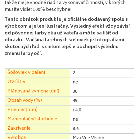
takže nie je vhodné riadiť a vykonávať činnosti, v ktorých
musíte vidieť 100% bezchybne!
Tento obrázok produktu je oficiálne dodávaný spolu s
výrobcom a je len ilustračný. Výsledný efekt vždy závisí
od pôvodnej farby oka užívateľa a môže sa líšiť od
obrázku. Väčšina farebných šošoviek je fotografiami
skutočných ľudí s cieľom lepšie pochopiť výslednú
zmenu farby očí.
Šošoviek v balení
2
UV filter
ne
Plánovaná výmena (dní)
30
Obsah vody (%)
45
Priemer (mm)
14,0
Manipulačné sfarbenie
ne
Zakrivenie
8.6
Výrobca
MaxVue Vision