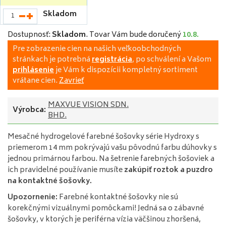
Skladom
Dostupnosť:
Skladom
.
Tovar Vám bude doručený
10.8.
Pre zobrazenie cien na našich veľkoobchodných
stránkach je potrebná
registrácia
, po schválení a Vašom
prihlásenie
je Vám k dispozícii kompletný sortiment
vrátane cien.
Zavrieť
MAXVUE VISION SDN.
Výrobca:
BHD.
Mesačné hydrogelové farebné šošovky série Hydroxy
s
priemerom
14 mm pokrývajú vašu pôvodnú farbu dúhovky s
jednou primárnou farbou. Na šetrenie farebných šošoviek a
ich pravidelné používanie musíte
zakúpiť roztok a puzdro
na kontaktné šošovky.
Upozornenie:
Farebné kontaktné šošovky nie sú
korekčnými vizuálnymi pomôckami! Jedná sa o zábavné
šošovky, v ktorých je periférna vízia väčšinou zhoršená,