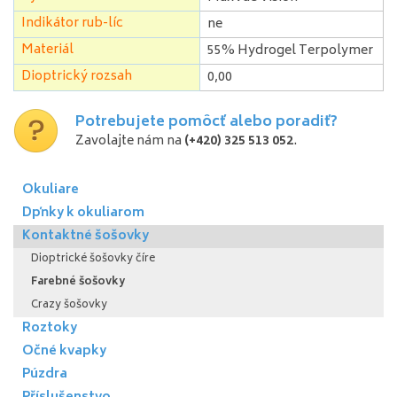
Indikátor rub-líc
ne
Materiál
55% Hydrogel Terpolymer
Dioptrický rozsah
0,00
Potrebujete pomôcť alebo poradiť?
Zavolajte nám na
(+420) 325 513 052
.
Okuliare
Dpňky k okuliarom
Kontaktné šošovky
Dioptrické šošovky číre
Farebné šošovky
Crazy šošovky
Roztoky
Očné kvapky
Púzdra