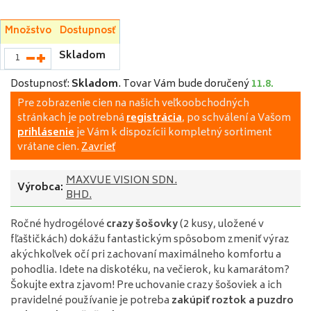
Množstvo
Dostupnosť
Skladom
Dostupnosť:
Skladom
.
Tovar Vám bude doručený
11.8.
Pre zobrazenie cien na našich veľkoobchodných
stránkach je potrebná
registrácia
, po schválení a Vašom
prihlásenie
je Vám k dispozícii kompletný sortiment
vrátane cien.
Zavrieť
MAXVUE VISION SDN.
Výrobca:
BHD.
Ročné hydrogélové
crazy šošovky
(2 kusy, uložené v
fľaštičkách) dokážu fantastickým spôsobom zmeniť výraz
akýchkoľvek očí pri zachovaní maximálneho komfortu a
pohodlia. Idete na diskotéku, na večierok, ku kamarátom?
Šokujte extra zjavom! Pre uchovanie crazy šošoviek a ich
pravidelné používanie je potreba
zakúpiť roztok a puzdro