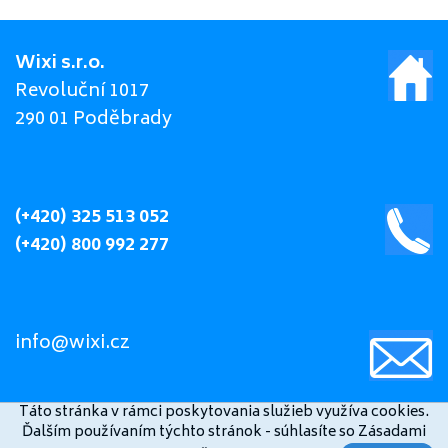
Wixi s.r.o.
Revoluční 1017
290 01 Poděbrady
(+420) 325 513 052
(+420) 800 992 277
info@wixi.cz
Táto stránka v rámci poskytovania služieb využíva cookies.
Ďalším používaním týchto stránok - súhlasíte so Zásadami