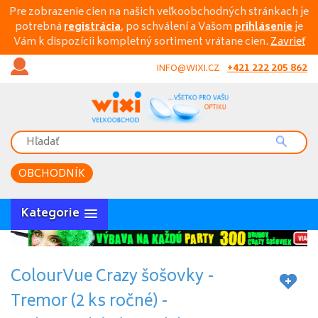
Pre zobrazenie cien na našich veľkoobchodných stránkach je
potrebná
registrácia
, po schválení a Vašom
prihlásenie
je
Vám k dispozícii kompletný sortiment vrátane cien.
Zavrieť
+421 222 205 862
INFO@WIXI.CZ
OBCHODNÍK
Kategorie
ColourVue Crazy šošovky -
Tremor (2 ks ročné) -