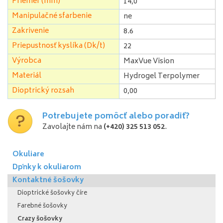
Priemer (mm)
14,0
Manipulačné sfarbenie
ne
Zakrivenie
8.6
Priepustnosť kyslíka (Dk/t)
22
Výrobca
MaxVue Vision
Materiál
Hydrogel Terpolymer
Dioptrický rozsah
0,00
Potrebujete pomôcť alebo poradiť?
Zavolajte nám na
(+420) 325 513 052
.
Okuliare
Dpňky k okuliarom
Kontaktné šošovky
Dioptrické šošovky číre
Farebné šošovky
Crazy šošovky