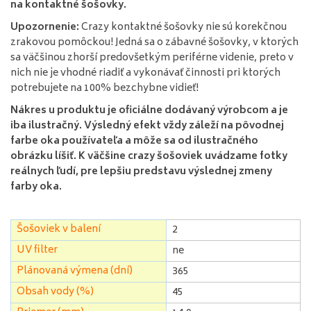
na kontaktné šošovky.
Upozornenie:
Crazy kontaktné šošovky nie sú korekčnou
zrakovou pomôckou! Jedná sa o zábavné šošovky, v ktorých
sa väčšinou zhorší predovšetkým periférne videnie, preto v
nich nie je vhodné riadiť a vykonávať činnosti pri ktorých
potrebujete na 100% bezchybne vidieť!
Nákres u produktu je oficiálne dodávaný výrobcom a je
iba ilustračný. Výsledný efekt vždy záleží na pôvodnej
farbe oka používateľa a môže sa od ilustračného
obrázku líšiť. K väčšine crazy šošoviek uvádzame fotky
reálnych ľudí, pre lepšiu predstavu výslednej zmeny
farby oka.
Šošoviek v balení
2
UV filter
ne
Plánovaná výmena (dní)
365
Obsah vody (%)
45