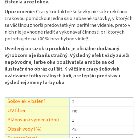
čistenia a roztokov.
Upozornenie:
Crazy kontaktné šošovky nie sú korekčnou
zrakovou pomôckou! Jedná sa o zábavné šošovky, v ktorých
sa väčšinou zhorší predovšetkým periférne videnie, preto v
nich nie je vhodné riadiť a vykonávať činnosti pri ktorých
potrebujete na 100% bezchybne vidieť!
Uvedený obrázok u produktu je oficiálne dodávaný
výrobcom a je iba ilustračný. Výsledný efekt vždy záleží
na pôvodnej farbe oka používateľa a môže sa od
ilustračného obrázku líšiť. K väčšine crazy šošoviek
uvádzame fotky reálnych ľudí, pre lepšiu predstavu
výslednej zmeny farby oka.
Šošoviek v balení
2
UV filter
ne
Plánovaná výmena (dní)
1
Obsah vody (%)
45