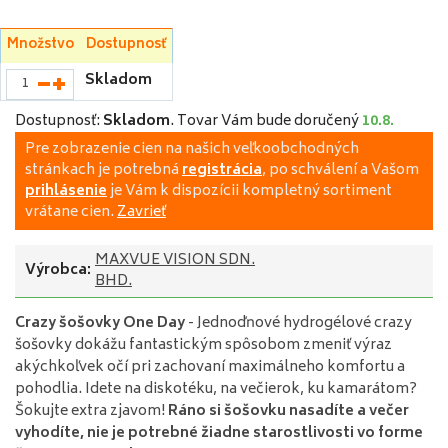
Množstvo
Dostupnosť
Skladom
Dostupnosť:
Skladom
.
Tovar Vám bude doručený
10.8.
Pre zobrazenie cien na našich veľkoobchodných
stránkach je potrebná
registrácia
, po schválení a Vašom
prihlásenie
je Vám k dispozícii kompletný sortiment
vrátane cien.
Zavrieť
MAXVUE VISION SDN.
Výrobca:
BHD.
Crazy šošovky One Day
- Jednodňové hydrogélové crazy
šošovky dokážu fantastickým spôsobom zmeniť výraz
akýchkoľvek očí pri zachovaní maximálneho komfortu a
pohodlia. Idete na diskotéku, na večierok, ku kamarátom?
Šokujte extra zjavom!
Ráno si šošovku nasadíte a večer
vyhodíte, nie je potrebné žiadne starostlivosti vo forme