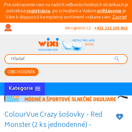
Pre zobrazenie cien na našich veľkoobchodných stránkach je
potrebná
registrácia
, po schválení a Vašom
prihlásenie
je
Vám k dispozícii kompletný sortiment vrátane cien.
Zavrieť
+421 222 205 862
INFO@WIXI.CZ
OBCHODNÍK
Kategorie
ColourVue Crazy šošovky - Red
Monster (2 ks jednodenné) -