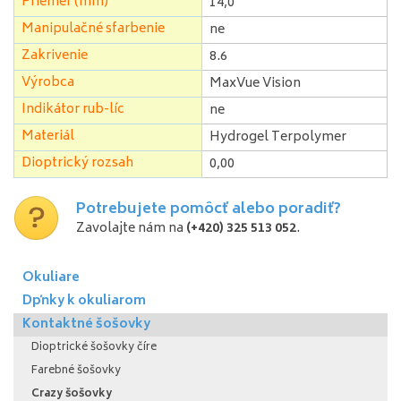
Priemer (mm)
14,0
Manipulačné sfarbenie
ne
Zakrivenie
8.6
Výrobca
MaxVue Vision
Indikátor rub-líc
ne
Materiál
Hydrogel Terpolymer
Dioptrický rozsah
0,00
Potrebujete pomôcť alebo poradiť?
Zavolajte nám na
(+420) 325 513 052
.
Okuliare
Dpňky k okuliarom
Kontaktné šošovky
Dioptrické šošovky číre
Farebné šošovky
Crazy šošovky