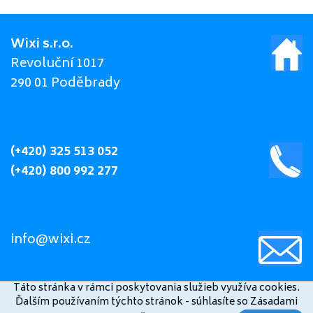
Wixi s.r.o.
Revoluční 1017
290 01 Poděbrady
(+420) 325 513 052
(+420) 800 992 277
info@wixi.cz
Táto stránka v rámci poskytovania služieb využíva cookies.
Ďalším používaním týchto stránok - súhlasíte so Zásadami