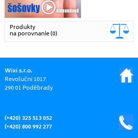
Produkty
na porovnanie (0)
Wixi s.r.o.
Revoluční 1017
290 01 Poděbrady
(+420) 325 513 052
(+420) 800 992 277