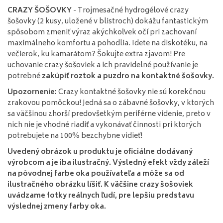
CRAZY ŠOŠOVKY
- Trojmesačné hydrogélové crazy
šošovky (2 kusy, uložené v blistroch) dokážu fantastickým
spôsobom zmeniť výraz akýchkoľvek očí pri zachovaní
maximálneho komfortu a pohodlia. Idete na diskotéku, na
večierok, ku kamarátom? Šokujte extra zjavom! Pre
uchovanie crazy šošoviek a ich pravidelné používanie je
potrebné
zakúpiť roztok a puzdro na kontaktné šošovky.
Upozornenie:
Crazy kontaktné šošovky nie sú korekčnou
zrakovou pomôckou! Jedná sa o zábavné šošovky, v ktorých
sa väčšinou zhorší predovšetkým periférne videnie, preto v
nich nie je vhodné riadiť a vykonávať činnosti pri ktorých
potrebujete na 100% bezchybne vidieť!
Uvedený obrázok u produktu je oficiálne dodávaný
výrobcom a je iba ilustračný. Výsledný efekt vždy záleží
na pôvodnej farbe oka používateľa a môže sa od
ilustračného obrázku líšiť. K väčšine crazy šošoviek
uvádzame fotky reálnych ľudí, pre lepšiu predstavu
výslednej zmeny farby oka.