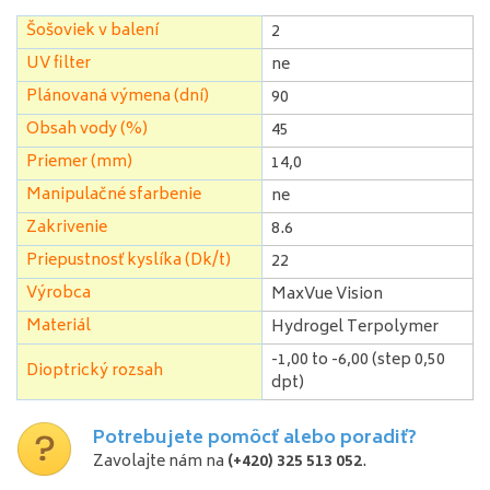
Šošoviek v balení
2
UV filter
ne
Plánovaná výmena (dní)
90
Obsah vody (%)
45
Priemer (mm)
14,0
Manipulačné sfarbenie
ne
Zakrivenie
8.6
Priepustnosť kyslíka (Dk/t)
22
Výrobca
MaxVue Vision
Materiál
Hydrogel Terpolymer
-1,00 to -6,00 (step 0,50
Dioptrický rozsah
dpt)
Potrebujete pomôcť alebo poradiť?
Zavolajte nám na
(+420) 325 513 052
.