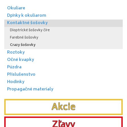
Okuliare
Dpňky k okuliarom
Kontaktné šošovky
Dioptrické šošovky číre
Farebné šošovky
Crazy šošovky
Roztoky
Očné kvapky
Púzdra
Příslušenstvo
Hodinky
Propagačné materialy
Akcie
Zľavy