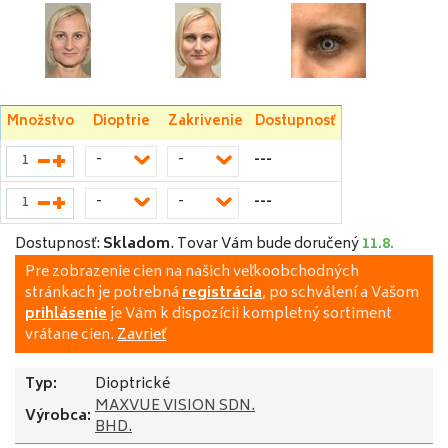
Množstvo
Dioptrie
Zakrivenie
Dostupnosť
---
-
-
---
-
-
Dostupnosť:
Skladom
.
Tovar Vám bude doručený
11.8.
Pre zobrazenie cien na našich veľkoobchodných
stránkach je potrebná
registrácia
, po schválení a Vašom
prihlásenie
je Vám k dispozícii kompletný sortiment
vrátane cien.
Zavrieť
Typ:
Dioptrické
MAXVUE VISION SDN.
Výrobca:
BHD.