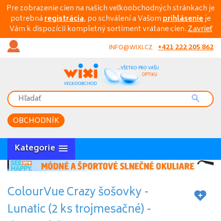
Pre zobrazenie cien na našich veľkoobchodných stránkach je
potrebná
registrácia
, po schválení a Vašom
prihlásenie
je
Vám k dispozícii kompletný sortiment vrátane cien.
Zavrieť
+421 222 205 862
INFO@WIXI.CZ
OBCHODNÍK
Kategorie
ColourVue Crazy šošovky -
Lunatic (2 ks trojmesačné) -