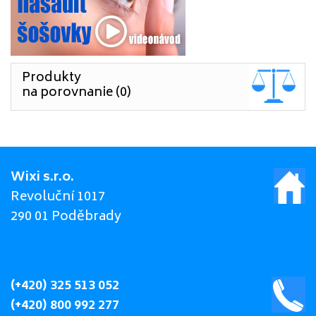
Produkty
na porovnanie (0)
Wixi s.r.o.
Revoluční 1017
290 01 Poděbrady
(+420) 325 513 052
(+420) 800 992 277