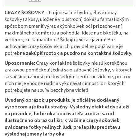
BHD.
CRAZY ŠOŠOVKY
- Trojmesačné hydrogélové crazy
šošovky (2 kusy, uložené v blistroch) dokážu fantastickým
spôsobom zmeniť výraz akýchkoľvek očí pri zachovaní
maximálneho komfortu a pohodlia. Idete na diskotéku, na
večierok, ku kamarátom? Šokujte extra zjavom! Pre
uchovanie crazy šošoviek a ich pravidelné používanie je
potrebné
zakúpiť roztok a puzdro na kontaktné šošovky.
Upozornenie:
Crazy kontaktné šošovky nie sú korekčnou
zrakovou pomôckou! Jedná sa o zábavné šošovky, v ktorých
sa väčšinou zhorší predovšetkým periférne videnie, preto v
nich nie je vhodné riadiť a vykonávať činnosti pri ktorých
potrebujete na 100% bezchybne vidieť!
Uvedený obrázok u produktu je oficiálne dodávaný
výrobcom a je iba ilustračný. Výsledný efekt vždy záleží
na pôvodnej farbe oka používateľa a môže sa od
ilustračného obrázku líšiť. K väčšine crazy šošoviek
uvádzame fotky reálnych ľudí, pre lepšiu predstavu
výslednej zmeny farby oka.