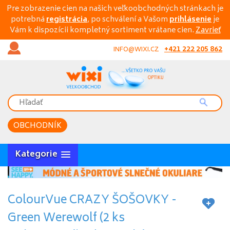
Pre zobrazenie cien na našich veľkoobchodných stránkach je
potrebná
registrácia
, po schválení a Vašom
prihlásenie
je
Vám k dispozícii kompletný sortiment vrátane cien.
Zavrieť
+421 222 205 862
INFO@WIXI.CZ
OBCHODNÍK
Kategorie
ColourVue CRAZY ŠOŠOVKY -
Green Werewolf (2 ks