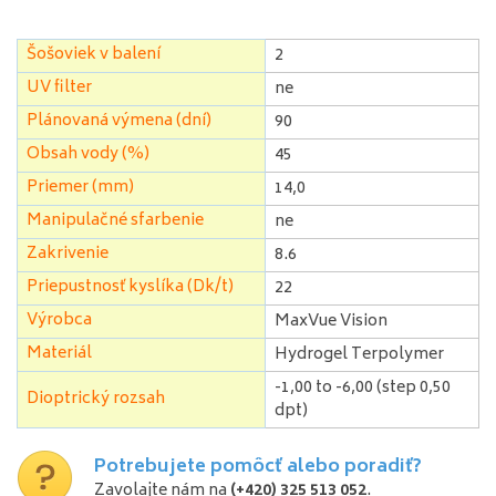
Šošoviek v balení
2
UV filter
ne
Plánovaná výmena (dní)
90
Obsah vody (%)
45
Priemer (mm)
14,0
Manipulačné sfarbenie
ne
Zakrivenie
8.6
Priepustnosť kyslíka (Dk/t)
22
Výrobca
MaxVue Vision
Materiál
Hydrogel Terpolymer
-1,00 to -6,00 (step 0,50
Dioptrický rozsah
dpt)
Potrebujete pomôcť alebo poradiť?
Zavolajte nám na
(+420) 325 513 052
.