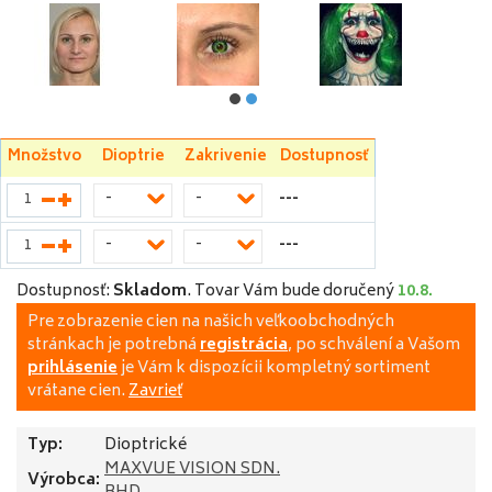
Množstvo
Dioptrie
Zakrivenie
Dostupnosť
---
-
-
---
-
-
Dostupnosť:
Skladom
.
Tovar Vám bude doručený
10.8.
Pre zobrazenie cien na našich veľkoobchodných
stránkach je potrebná
registrácia
, po schválení a Vašom
prihlásenie
je Vám k dispozícii kompletný sortiment
vrátane cien.
Zavrieť
Typ:
Dioptrické
MAXVUE VISION SDN.
Výrobca: