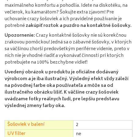
maximálneho komfortu a pohodlia. Idete na diskotéku, na
večierok, ku kamarátom? Šokujte extra zjavom! Pre
uchovanie crazy šošoviek a ich pravidelné používanie je
potrebné
zakúpiť roztok a puzdro na kontaktné šošovky.
Upozornenie:
Crazy kontaktné šošovky nie sú korekčnou
zrakovou pomôckou! Jedná sa o zábavné šošovky, v ktorých
sa väčšinou zhorší predovšetkým periférne videnie, preto v
nich nie je vhodné riadiť a vykonávať činnosti pri ktorých
potrebujete na 100% bezchybne vidieť!
Uvedený obrázok u produktu je oficiálne dodávaný
výrobcom a je iba ilustračný. Výsledný efekt vždy záleží
na pôvodnej farbe oka používateľa a môže sa od
ilustračného obrázku líšiť. K väčšine crazy šošoviek
uvádzame fotky reálnych ľudí, pre lepšiu predstavu
výslednej zmeny farby oka.
Šošoviek v balení
2
UV filter
ne