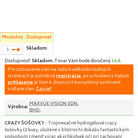
Množstvo
Dostupnosť
Skladom
Dostupnosť:
Skladom
.
Tovar Vám bude doručený
10.8.
Pre zobrazenie cien na našich veľkoobchodných
stránkach je potrebná
registrácia
, po schválení a Vašom
prihlásenie
je Vám k dispozícii kompletný sortiment
vrátane cien.
Zavrieť
MAXVUE VISION SDN.
Výrobca:
BHD.
CRAZY ŠOŠOVKY
- Trojmesačné hydrogélové crazy
šošovky (2 kusy, uložené v blistroch) dokážu fantastickým
spôsobom zmeniť výraz akýchkoľvek očí pri zachovaní