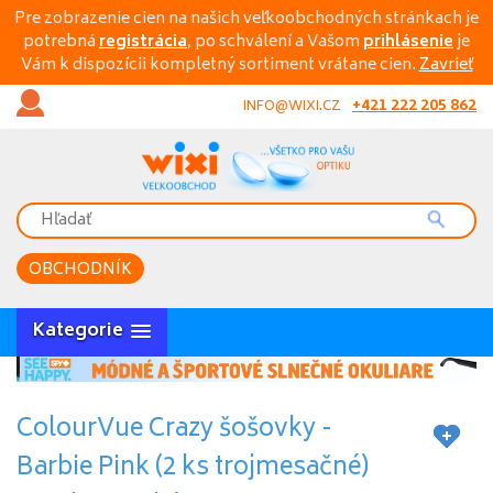
Pre zobrazenie cien na našich veľkoobchodných stránkach je
potrebná
registrácia
, po schválení a Vašom
prihlásenie
je
Vám k dispozícii kompletný sortiment vrátane cien.
Zavrieť
+421 222 205 862
INFO@WIXI.CZ
OBCHODNÍK
Kategorie
ColourVue Crazy šošovky -
Barbie Pink (2 ks trojmesačné)