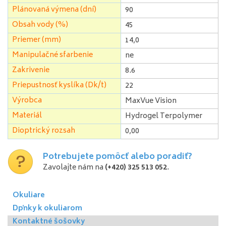
Plánovaná výmena (dní)
90
Obsah vody (%)
45
Priemer (mm)
14,0
Manipulačné sfarbenie
ne
Zakrivenie
8.6
Priepustnosť kyslíka (Dk/t)
22
Výrobca
MaxVue Vision
Materiál
Hydrogel Terpolymer
Dioptrický rozsah
0,00
Potrebujete pomôcť alebo poradiť?
Zavolajte nám na
(+420) 325 513 052
.
Okuliare
Dpňky k okuliarom
Kontaktné šošovky