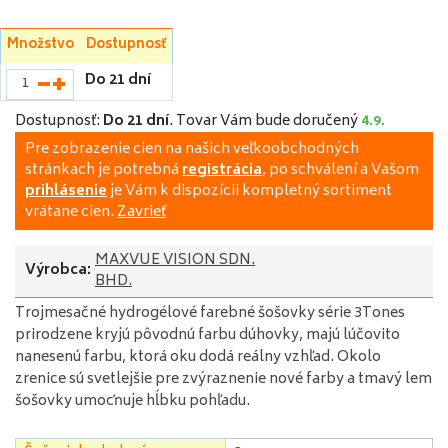
Množstvo
Dostupnosť
Do 21 dní
Dostupnosť:
Do 21 dní
.
Tovar Vám bude doručený
4.9.
Pre zobrazenie cien na našich veľkoobchodných
stránkach je potrebná
registrácia
, po schválení a Vašom
prihlásenie
je Vám k dispozícii kompletný sortiment
vrátane cien.
Zavrieť
MAXVUE VISION SDN.
Výrobca:
BHD.
Trojmesačné hydrogélové farebné šošovky série 3Tones
prirodzene kryjú pôvodnú farbu dúhovky, majú lúčovito
nanesenú farbu, ktorá oku dodá reálny vzhľad. Okolo
zrenice sú svetlejšie pre zvýraznenie nové farby a tmavý lem
šošovky umocňuje hĺbku pohľadu.