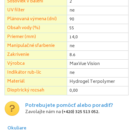
Šošoviek v balení
2
UV filter
ne
Plánovaná výmena (dní)
90
Obsah vody (%)
55
Priemer (mm)
14,0
Manipulačné sfarbenie
ne
Zakrivenie
8.6
Výrobca
MaxVue Vision
Indikátor rub-líc
ne
Materiál
Hydrogel Terpolymer
Dioptrický rozsah
0,00
Potrebujete pomôcť alebo poradiť?
Zavolajte nám na
(+420) 325 513 052
.
Okuliare