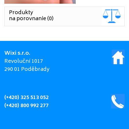
Produkty
na porovnanie (0)
Wixi s.r.o.
Revoluční 1017
290 01 Poděbrady
(+420) 325 513 052
(+420) 800 992 277