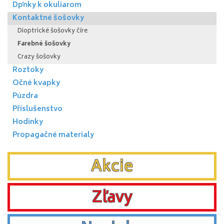
Dpňky k okuliarom
Kontaktné šošovky
Dioptrické šošovky číre
Farebné šošovky
Crazy šošovky
Roztoky
Očné kvapky
Púzdra
Příslušenstvo
Hodinky
Propagačné materialy
Akcie
Zľavy