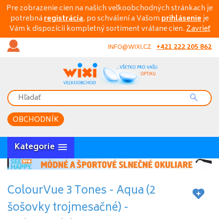
Pre zobrazenie cien na našich veľkoobchodných stránkach je
potrebná
registrácia
, po schválení a Vašom
prihlásenie
je
Vám k dispozícii kompletný sortiment vrátane cien.
Zavrieť
+421 222 205 862
INFO@WIXI.CZ
OBCHODNÍK
Kategorie
ColourVue 3 Tones - Aqua (2
šošovky trojmesačné) -