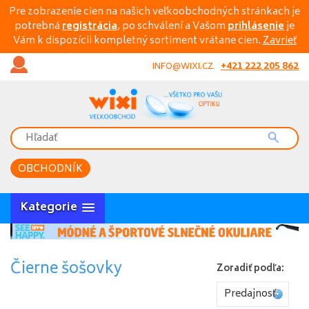
Pre zobrazenie cien na našich veľkoobchodných stránkach je
potrebná
registrácia
, po schválení a Vašom
prihlásenie
je
Vám k dispozícii kompletný sortiment vrátane cien.
Zavrieť
+421 222 205 862
INFO@WIXI.CZ
OBCHODNÍK
Kategorie
Čierne šošovky
Zoradiť podľa:
Predajnosť