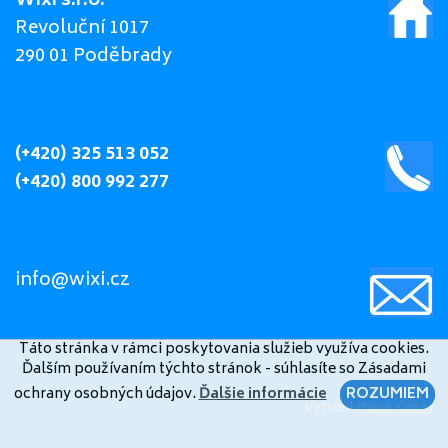
Wixi s.r.o.
Revoluční 1017
290 01 Poděbrady
(+420) 325 513 052
(+420) 800 992 277
info@wixi.cz
Táto stránka v rámci poskytovania služieb využíva cookies.
Ďalším používaním týchto stránok - súhlasíte so Zásadami
ochrany osobných údajov.
Ďalšie informácie
ROZUMIEM
Vytvoril
Marek Kebza