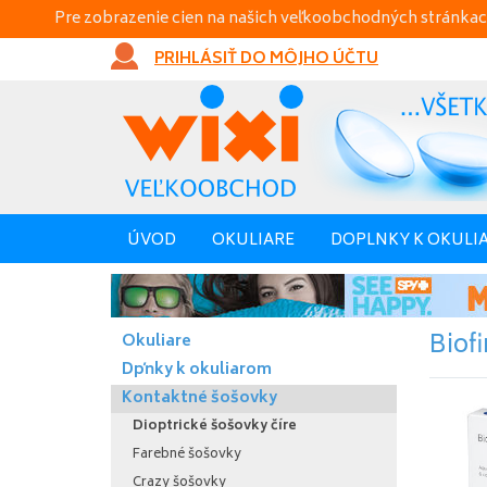
Pre zobrazenie cien na našich veľkoobchodných stránkac
PRIHLÁSIŤ DO MÔJHO ÚČTU
ÚVOD
OKULIARE
DOPLNKY K OKULI
Biofi
Okuliare
Dpňky k okuliarom
Kontaktné šošovky
Dioptrické šošovky číre
Farebné šošovky
Crazy šošovky