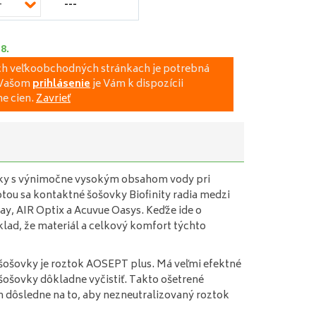
---
-
.8.
ich veľkoobchodných stránkach je potrebná
a Vašom
prihlásenie
je Vám k dispozícii
e cien.
Zavrieť
vky s výnimočne vysokým obsahom vody pri
tou sa kontaktné šošovky Biofinity radia medzi
y, AIR Optix a Acuvue Oasys. Keďže ide o
klad, že materiál a celkový komfort týchto
šošovky je roztok AOSEPT plus. Má veľmi efektné
šošovky dôkladne vyčistiť. Takto ošetrené
m dôsledne na to, aby nezneutralizovaný roztok