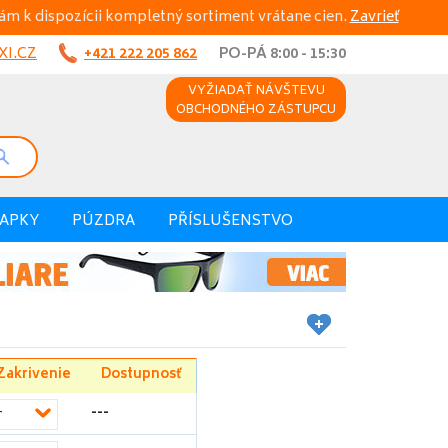
ám k dispozícii kompletný sortiment vrátane cien.
Zavrieť
I.CZ
+421 222 205 862
PO-PÁ 8:00 - 15:30
VYŽIADAŤ NÁVŠTEVU
OBCHODNÉHO ZÁSTUPCU
VAPKY
PÚZDRA
PŘÍSLUŠENSTVO
Zakrivenie
Dostupnosť
---
-