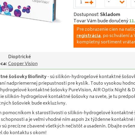
-
Dostupnosť:
Skladom
Tovar Vám bude doručený
11
Pre zobrazenie cien na naš
registrácia
, po schválení 
kompletný sortiment vrátan
Dioptrické
ca:
Cooper Vision
tné šošovky Biofinity
- sú silikón-hydrogelové kontaktné šošo
ní nadpriemernej priepustnosti pre kyslík. Touto vysokou hodno
-hydrogelové kontaktné šošovky PureVision, AIR Optix Night & Da
ie silikón-hydrogelové kontaktné šošovky na svete, je tu predpo
ných šošoviek bude exkluzívny.
pomocníkom k starostlivosti o silikón-hydrogelové kontaktné 
e schopnosti a je veľmi vhodné ním aspoň 2x týždenne kontaktné 
 sú precízne zbavené všetkých nečistôt a usadenín. Dbajte ovše
el do kontaktu s okom!