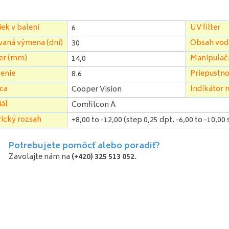
ek v balení
UV filter
6
vaná výmena (dní)
Obsah vod
30
er (mm)
Manipulačn
14,0
enie
Priepustnos
8.6
ca
Indikátor r
Cooper Vision
ál
Comfilcon A
ický rozsah
+8,00 to -12,00 (step 0,25 dpt. -6,00 to -10,00
Potrebujete pomôcť alebo poradiť?
Zavolajte nám na
(+420) 325 513 052
.