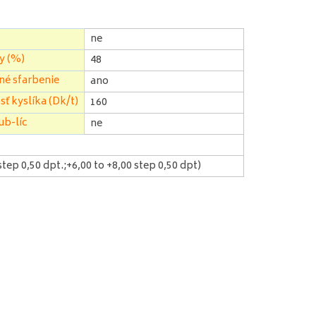
ne
y (%)
48
é sfarbenie
ano
ť kyslíka (Dk/t)
160
ub-líc
ne
 step 0,50 dpt.;+6,00 to +8,00 step 0,50 dpt)