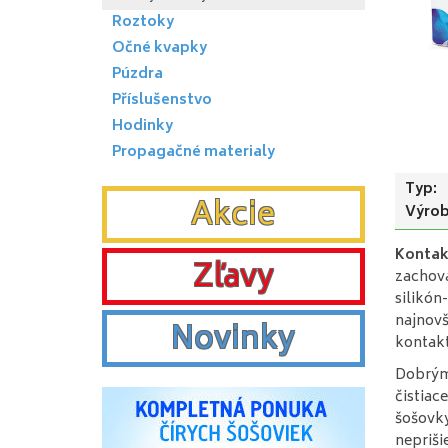
Roztoky
Očné kvapky
Púzdra
Příslušenstvo
Hodinky
Propagačné materialy
Typ:
Akcie
Výrob
Kontak
Zľavy
zachova
silikón
najnovš
Novinky
kontakt
Dobrým 
čistiac
šošovky
nepriši