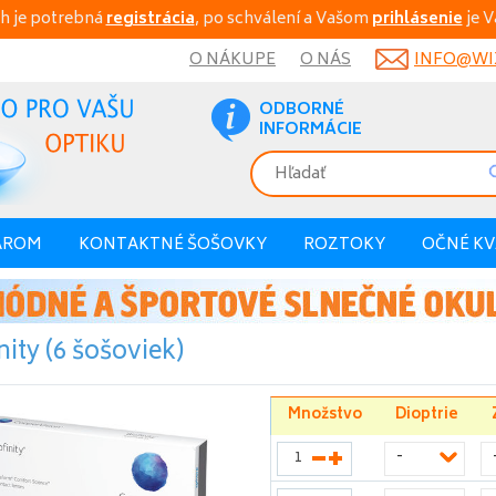
h je potrebná
registrácia
, po schválení a Vašom
prihlásenie
je V
O NÁKUPE
O NÁS
INFO@WIX
ODBORNÉ
INFORMÁCIE
AROM
KONTAKTNÉ ŠOŠOVKY
ROZTOKY
OČNÉ K
nity (6 šošoviek)
Množstvo
Dioptrie
-