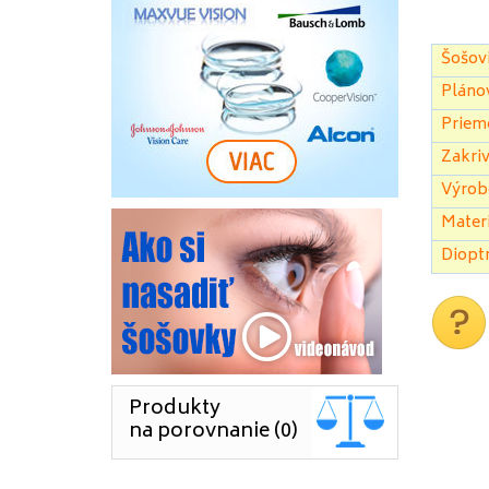
Šošovi
Pláno
Priem
Zakriv
Výrob
Materi
Dioptr
Produkty
na porovnanie (0)