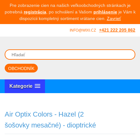
Pre zobrazenie cien na našich veľkoobchodných stránkach je
potrebná
registrácia
, po schválení a Vašom
prihlásenie
je Vám k
dispozícii kompletný sortiment vrátane cien.
Zavrieť
+421 222 205 862
INFO@WIXI.CZ
OBCHODNÍK
Kategorie
Air Optix Colors - Hazel (2
šošovky mesačné) - dioptrické