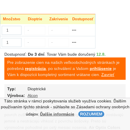
Množstvo
Dioptrie
Zakrivenie
Dostupnosť
---
-
-
---
-
-
Dostupnosť:
Do 3 dní
.
Tovar Vám bude doručený
12.8.
Pre zobrazenie cien na našich veľkoobchodných stránkach je
potrebná
registrácia
, po schválení a Vašom
prihlásenie
je
Vám k dispozícii kompletný sortiment vrátane cien.
Zavrieť
Typ:
Dioptrické
Výrobca:
Alcon
Táto stránka v rámci poskytovania služieb využíva cookies. Ďalším
používaním týchto stránok - súhlasíte so Zásadami ochrany osobných
Mesačné hydrogélové, farebné šošovky
, ktoré majú svoj
údajov.
Ďalšie informácie
ROZUMIEM
povrch zušľachtený unikátnou technológiou. Vďaka nej zostávajú
jemné a nestrácajú vlhkosť z povrchu šošovky. Preto sú
výnimočne pohodlné po celý mesiac nosenia.
Air Optix Colors