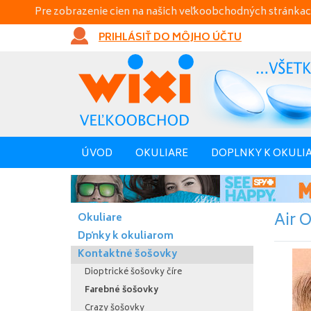
Pre zobrazenie cien na našich veľkoobchodných stránkac
PRIHLÁSIŤ DO MÔJHO ÚČTU
ÚVOD
OKULIARE
DOPLNKY K OKULI
Air O
Okuliare
Dpňky k okuliarom
Kontaktné šošovky
Dioptrické šošovky číre
Farebné šošovky
Crazy šošovky