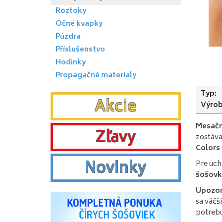
Roztoky
Očné kvapky
Púzdra
Příslušenstvo
Hodinky
Propagačné materialy
Typ:
Akcie
Výrob
Mesačn
Zľavy
zostáva
Colors
Novinky
Pre uch
šošovk
Upozor
sa väčš
potrebu