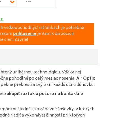
---
-
.8.
ich veľkoobchodných stránkach je potrebná
a Vašom
prihlásenie
je Vám k dispozícii
e cien.
Zavrieť
achtený unikátnou technológiou. Vďaka nej
močne pohodlné po celý mesiac nosenia.
Air Optix
 pekne prekreslí a zvýrazní každú očnú dúhovku.
bné
zakúpiť roztok a puzdro na kontaktné
omôckou! Jedná sa o zábavné šošovky, v ktorých
odné riadiť a vykonávať činnosti pri ktorých