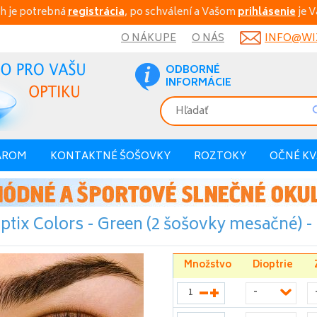
h je potrebná
registrácia
, po schválení a Vašom
prihlásenie
je V
O NÁKUPE
O NÁS
INFO@WIX
ODBORNÉ
INFORMÁCIE
AROM
KONTAKTNÉ ŠOŠOVKY
ROZTOKY
OČNÉ K
ptix Colors - Green (2 šošovky mesačné) - 
Množstvo
Dioptrie
-